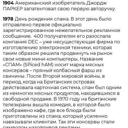
1904
Американский изобретатель Джордж
ПАРКЕР запатентовал свою первую авторучку.
1978
День рождения спама. В этот день было
отправлено первое официально
зарегистрированное нежелательное рекламное
сообщение. 400 получателям его разослала
компания DEC – уже несуществующая фирма по
изготовлению электронной техники, которая
таким образом решила продвинуть на рынок
свои новые мини-компьютеры. Название
«СПАМ» (SPiced hAM) носит марка мясных
консервов – пряный колбасный фарш из
свинины. После Второй мировой войны, в
период, когда на Британских островах
действовала карточная система, спам был одним
из немногих мясных продуктов, находившихся в
свободной продаже. В 1970 году на британские
телеэкраны вышла комедия, в которой было
изображено кафе, где все блюда были
приготовлены из спама, который усиленно
навязывали клиентам. Так эти консервы стали
символом назойливой рекламы.