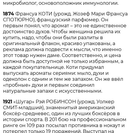
микробиолог, основоположник иммунологии.
1874
Франсуа КОТИ (урожд. Жозеф Мари Франсуа
СПОТЮРНО), французский парфюмер. Он
первым понял, что аромат – это не единственное
достоинство духов. Чтобы женщина решила их
купить, надо, чтобы они были разлиты в
оригинальный флакон, красиво упакованы, а
реклама должна подвести к мысли, что именно
этот товар нужен даме. Соответственно, и цена
должна быть доступной не только избранным, а
каждой покупательнице. Коти придумал
выпускать ароматы сериями: мыло, духи и
одеколон с одним и тем же запахом. Он же ввёл
«пробные» духи и первым соединил
натуральные запахи с искусственными.
1921
«Шугар» Рэй РОБИНСОН (урожд. Уолкер
СМИТ-младший), знаменитый американский
боксёр-средневес, один из лучших боксёров в
истории спорта. В 201 бою на профессиональном
ринге он 109 раз посылал противника в нокаут и
потерпел только 19 поражений. Выступал на