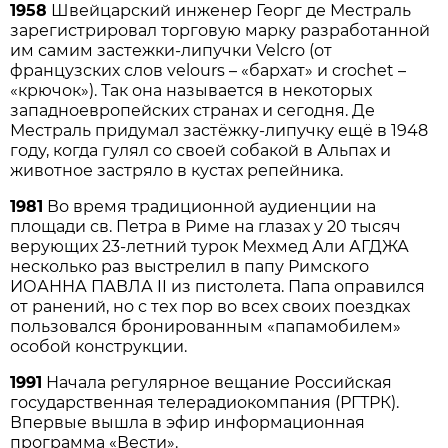
1958
Швейцарский инженер Георг де Местраль
зарегистрировал торговую марку разработанной
им самим застежки-липучки Velcrо (от
французских слов velours – «бархат» и crochet –
«крючок»). Так она называется в некоторых
западноевропейских странах и сегодня. Де
Местраль придумал застёжку-липучку ещё в 1948
году, когда гулял со своей собакой в Альпах и
животное застряло в кустах репейника.
1981
Во время традиционной аудиенции на
площади св. Петра в Риме на глазах у 20 тысяч
верующих 23-летний турок Мехмед Али АГДЖА
несколько раз выстрелил в папу Римского
ИОАННА ПАВЛА II из пистолета. Папа оправился
от ранений, но с тех пор во всех своих поездках
пользовался бронированным «папамобилем»
особой конструкции.
1991
Начала регулярное вещание Российская
государственная телерадиокомпания (РГТРК).
Впервые вышла в эфир информационная
программа «Вести».