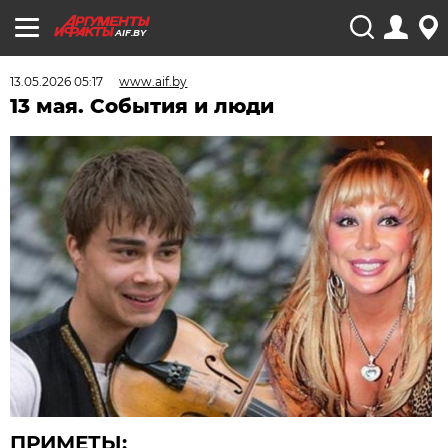
AIF.BY
13.05.2026 05:17
www.aif.by
13 мая. События и люди
ПРИМЕТЫ: