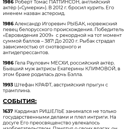
1986
Роберт Томас ПАТТИНСОН, английский
актёр («Сумерки»). В 2012 г. бросил курить. Его
именем назван астероид.
1986
Александр Игоревич РЫБАК, норвежский
певец белорусского происхождения. Победитель
«Евровидения 2009» с рекордной на тот момент
суммой баллов – 387! До 2020 г. Рыбак страдал
зависимостью от снотворного и
антидепрессантов.
1986
Гела Раулович МЕСХИ, российский актёр.
Бывший муж актрисы Екатерины КЛИМОВОЙ, в
этом браке родилась дочь Бэлла.
1993
Штефан КРАФТ, австрийский прыгун с
трамплина.
СОБЫТИЯ:
1637
Кардинал РИШЕЛЬЕ занимался не только
государственными делами и плел интриги. На
досуге Его преосвященство увлекалось
изобретательством. Памятуя о своих врагах, он