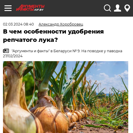
AIF.BY
02.03.2024 08:40
Александр Хоробровец
В чем особенности удобрения
репчатого лука?
"Аргументы и факты" в Беларуси № 9. На поводке у паводка
27/02/2024