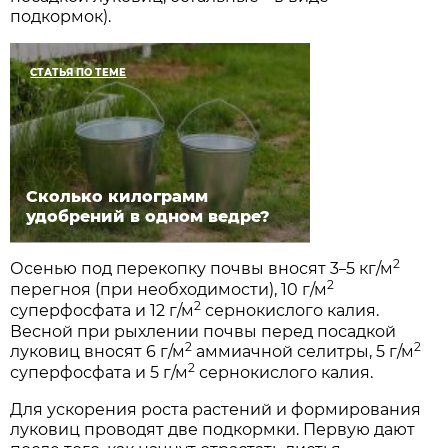
подкормок).
СТАТЬЯ ПО ТЕМЕ
Сколько килограмм
удобрений в одном ведре?
2
Осенью под перекопку почвы вносят 3
5 кг/м
–
2
перегноя (при необходимости), 10 г/м
2
суперфосфата и 12 г/м
сернокислого калия.
Весной при рыхлении почвы перед посадкой
2
2
луковиц вносят 6 г/м
аммиачной селитры, 5 г/м
2
суперфосфата и 5 г/м
сернокислого калия.
Для ускорения роста растений и формирования
луковиц проводят две подкормки. Первую дают