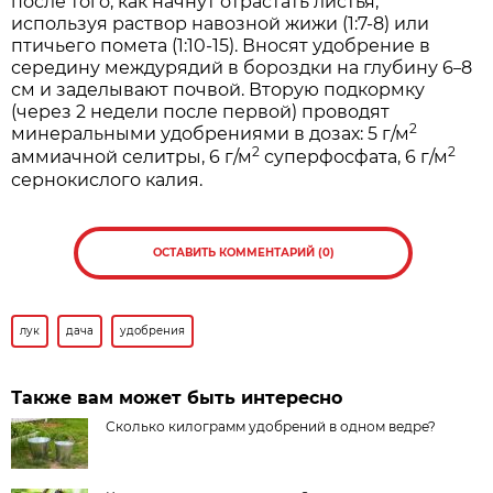
после того, как начнут отрастать листья,
используя раствор навозной жижи (1:7-8) или
птичьего помета (1:10-15). Вносят удобрение в
середину междурядий в бороздки на глубину 6
8
–
см и заделывают почвой. Вторую подкормку
(через 2 недели после первой) проводят
2
минеральными удобрениями в дозах: 5 г/м
2
2
аммиачной селитры, 6 г/м
суперфосфата, 6 г/м
сернокислого калия.
ОСТАВИТЬ КОММЕНТАРИЙ (0)
лук
дача
удобрения
Также вам может быть интересно
Сколько килограмм удобрений в одном ведре?