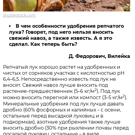
shutterstock.com
В чем особенности удобрения репчатого
лука? Говорят, под него нельзя вносить
свежий навоз, а также известь. А я это
сделал. Как теперь быть?
Д. Федорович, Вилейка
Репчатый лук хорошо растет на удобренных и
чистых от сорняков участках с кислотностью рН
6,4
6,5. Непосредственно известь под лук не
–
вносят. Свежий навоз лучше вносить под
2
растение-предшественник (5
6 кг/м
). Под лук
–
2
можно вносить перегной или компост (3
5 кг/м
).
–
Минеральные удобрения под лук лучше давать
дробно (60% фосфорных и калийных
с осени,
–
остальные перед высадкой луковиц и в
подкормках), азотные удобрения также лучше
вносить дробно (30% при рыхлении почвы перед
посадкой луковиц, остальные
в виде
–