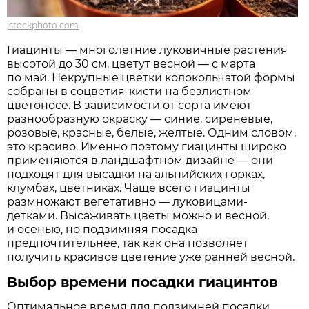
istockphoto.com
Гиацинты — многолетние луковичные растения
высотой до 30 см, цветут весной — с марта
по май. Некрупные цветки колокольчатой формы
собраны в соцветия-кисти на безлистном
цветоносе. В зависимости от сорта имеют
разнообразную окраску — синие, сиреневые,
розовые, красные, белые, желтые. Одним словом,
это красиво. Именно поэтому гиацинты широко
применяются в ландшафтном дизайне — они
подходят для высадки на альпийских горках,
клумбах, цветниках. Чаще всего гиацинты
размножают вегетативно — луковицами-
детками. Высаживать цветы можно и весной,
и осенью, но подзимняя посадка
предпочтительнее, так как она позволяет
получить красивое цветение уже ранней весной.
Выбор времени посадки гиацинтов
Оптимальное время для подзимней посадки