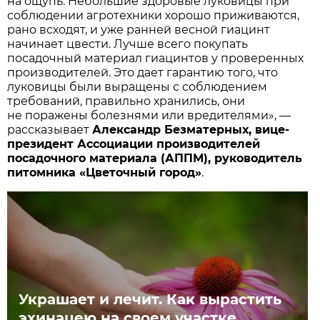
на ощупь. Небольшие здоровые луковицы при
соблюдении агротехники хорошо приживаются,
рано всходят, и уже ранней весной гиацинт
начинает цвести. Лучше всего покупать
посадочный материал гиацинтов у проверенных
производителей. Это дает гарантию того, что
луковицы были выращены с соблюдением
требований, правильно хранились, они
не поражены болезнями или вредителями», —
рассказывает
Александр Безматерных, вице-
президент Ассоциации производителей
посадочного материала (АППМ), руководитель
питомника «Цветочный город»
.
Украшает и лечит. Как вырастить
эхинацею на своем участке