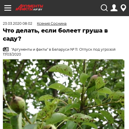
AIF.BY
23.03.2020 08:02
Ксения Соснина
Что делать, если болеет груша в
саду?
"Аргументы и факты" в Беларуси № 11. Отпуск под угрозой
17/03/2020