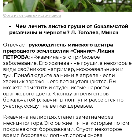
Фото из открытых источников
Чем лечить листья груши от бокальчатой
ржавчины и черноты? Л. Тоголев, Минск
Отвечает
руководитель минского центра
природного земледелия «Сияние» Лидия
ПЕТРОВА
: «Ржавчина - это грибковое
заболевание. Его хозяева - не груши, а некоторые
виды хвойников: например, можжевельники и
туи. Понаблюдайте за ними в апреле - если
хвойник заражен, его ветки утолщаются. Вы
можете заметить и студенистые наросты
оранжевого цвета. К концу апреля споры
бокальчатой ржавчины лопнут и рассеются по
участку, осядут на ветках деревьев.
Ржавчина на листьях станет заметна через
месяц-полтора. Это рыжие пятна, которые потом
покрываются бородавками. Спустя некоторое
время бородавки лопнут, споры снова