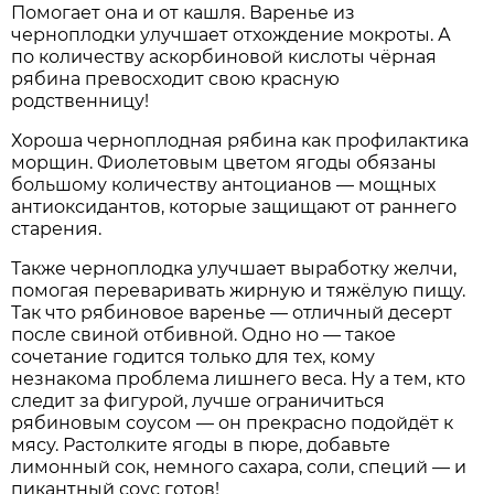
Помогает она и от кашля. Варенье из
черноплодки улучшает отхождение мокроты. А
по количеству аскорбиновой кислоты чёрная
рябина превосходит свою красную
родственницу!
Хороша черноплодная рябина как профилактика
морщин. Фиолетовым цветом ягоды обязаны
большому количеству антоцианов — мощных
антиоксидантов, которые защищают от раннего
старения.
Также черноплодка улучшает выработку желчи,
помогая переваривать жирную и тяжёлую пищу.
Так что рябиновое варенье — отличный десерт
после свиной отбивной. Одно но — такое
сочетание годится только для тех, кому
незнакома проблема лишнего веса. Ну а тем, кто
следит за фигурой, лучше ограничиться
рябиновым соусом — он прекрасно подойдёт к
мясу. Растолките ягоды в пюре, добавьте
лимонный сок, немного сахара, соли, специй — и
пикантный соус готов!