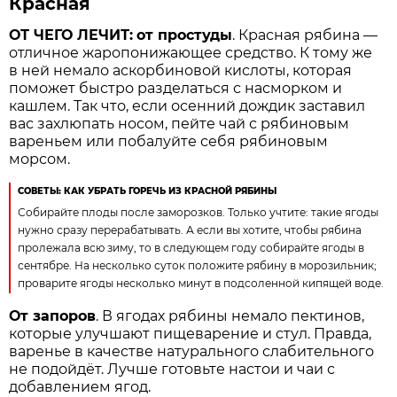
Красная
ОТ ЧЕГО ЛЕЧИТ:
от простуды
. Красная рябина —
отличное жаропонижающее средство. К тому же
в ней немало аскорбиновой кислоты, которая
поможет быстро разделаться с насморком и
кашлем. Так что, если осенний дождик заставил
вас захлюпать носом, пейте чай с рябиновым
вареньем или побалуйте себя рябиновым
морсом.
СОВЕТЫ: КАК УБРАТЬ ГОРЕЧЬ ИЗ КРАСНОЙ РЯБИНЫ
Собирайте плоды после заморозков. Только учтите: такие ягоды
нужно сразу перерабатывать. А если вы хотите, чтобы рябина
пролежала всю зиму, то в следующем году собирайте ягоды в
сентябре. На несколько суток положите рябину в морозильник;
проварите ягоды несколько минут в подсоленной кипящей воде.
От запоров
. В ягодах рябины немало пектинов,
которые улучшают пищеварение и стул. Правда,
варенье в качестве натурального слабительного
не подойдёт. Лучше готовьте настои и чаи с
добавлением ягод.