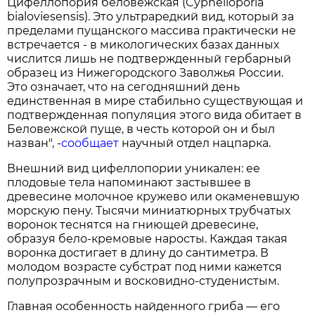
Цифеллопория беловежская (Cyphelloporia
bialoviesensis). Это ультраредкий вид, который за
пределами пущанского массива практически не
встречается - в микологических базах данных
числится лишь не подтвержденный гербарный
образец из Нижегородского Заволжья России.
Это означает, что на сегодняшний день
единственная в мире стабильно существующая и
подтвержденная популяция этого вида обитает в
Беловежской пуще, в честь которой он и был
назван", -
сообщает
научный отдел нацпарка.
Внешний вид цифеллопории уникален: ее
плодовые тела напоминают застывшее в
древесине молочное кружево или окаменевшую
морскую пену. Тысячи миниатюрных трубчатых
воронок теснятся на гниющей древесине,
образуя бело-кремовые наросты. Каждая такая
воронка достигает в длину до сантиметра. В
молодом возрасте субстрат под ними кажется
полупрозрачным и восковидно-студенистым.
Главная особенность найденного гриба — его