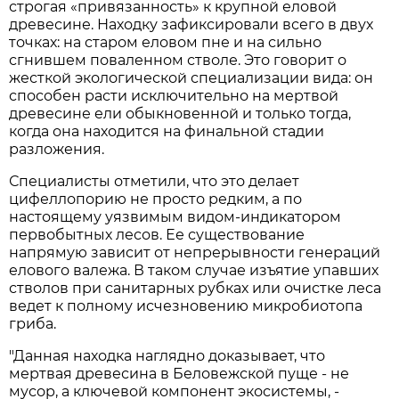
строгая «привязанность» к крупной еловой
древесине. Находку зафиксировали всего в двух
точках: на старом еловом пне и на сильно
сгнившем поваленном стволе. Это говорит о
жесткой экологической специализации вида: он
способен расти исключительно на мертвой
древесине ели обыкновенной и только тогда,
когда она находится на финальной стадии
разложения.
Специалисты отметили, что это делает
цифеллопорию не просто редким, а по
настоящему уязвимым видом-индикатором
первобытных лесов. Ее существование
напрямую зависит от непрерывности генераций
елового валежа. В таком случае изъятие упавших
стволов при санитарных рубках или очистке леса
ведет к полному исчезновению микробиотопа
гриба.
"Данная находка наглядно доказывает, что
мертвая древесина в Беловежской пуще - не
мусор, а ключевой компонент экосистемы, -