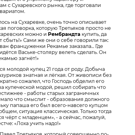
м с Сухаревского рынка, где торговали
вариатом.
илось на Сухаревке, очень точно описывает
ая поговорка, которую Третьяков просто не
ухаревских можно и
Рембрандта
купить, да
 сбыть!» Сами же они о себе говорили так:
ван француженки Рекамье заказала... Где
дётся Ваське-столяру велеть сделать. Он
екамью загнёт!»
ся молодой купец 21 года от роду. Добыча
азуриков знатная и лёгкая. От живописи без
кратно сожалел, что Господь обделил его
 за купеческой модой, решил собирать что
стижнее - работы старых заграничных
е мало что смыслит - образования должного
льку папаша его был всего-навсего купцом
общем, ситуация классическая. Только тогда
я чёрт с младенцем», - а сейчас, пожалуй,
стче: «Лоха учить надо!»
 Павел Третьяков, который совершенно по-