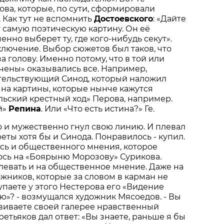
ва, которые, по сути, сформировали
 Как тут не вспомнить
Достоевского
: «Дайте
 самую поэтическую картину. Он её
нно выберет ту, где кого-нибудь секут».
ключение. Выбор сюжетов был таков, что
а голову. Именно потому, что в той или
чены» оказывались все. Например,
ельствующий Синод, который наложил
на картины, которые нынче кажутся
ьский крестный ход» Перова, например.
й»
Репина
. Или «Что есть истина?» Ге.
о и мужественно гнул свою линию. И плевал
еты хотя бы и Синода. Понравилось - купил.
ось и общественного мнения, которое
ось на «Боярыню Морозову» Сурикова.
левать и на общественное мнение. Даже на
жников, которые за словом в карман не
упаете у этого Нестерова его «Видение
»? - возмущался художник Мясоедов. - Вы
виваете своей галерее нравственный
ретьяков дал ответ: «Вы знаете, раньше я бы