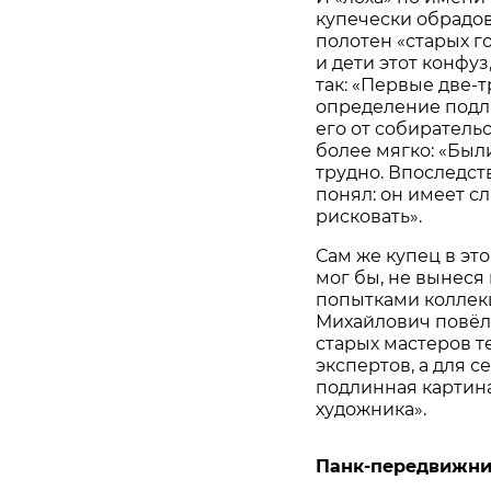
купечески обрадов
полотен «старых г
и дети этот конфуз
так: «Первые две-т
определение подли
его от собирательс
более мягко: «Был
трудно. Впоследств
понял: он имеет с
рисковать».
Сам же купец в эт
мог бы, не вынеся 
попытками коллек
Михайлович повёл 
старых мастеров т
экспертов, а для 
подлинная картина
художника».
Панк-передвижн