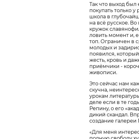
Так что выход был
покупать только у
школа в глубочайш
на всё русское. В
кружок славянофил
ловить момент и, 
топ. Ограничен в с
молодых и задирис
появился, которы
жесть, кровь и да
приём­чики - коро
живописи.
Это сейчас нам ка
скучна, неинтерес
урокам литературы
деле если в те год
Репину, о его «ака
дикий скандал. Вп
создание галереи 
«Для меня интерес
полную свободу ху