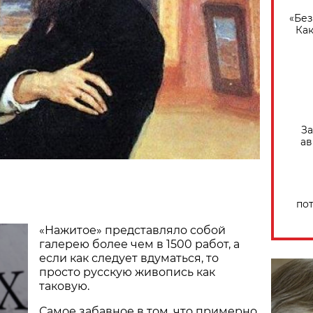
«Без
Как
За
ав
по
«Нажитое» представляло собой
галерею более чем в 1500 работ, а
если как следует вдуматься, то
просто русскую живопись как
таковую.
Самое забавное в том, что примерно