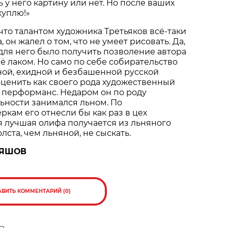
 у него картину или нет. Но после ваших
куплю!»
 что талантом художника Третьяков всё-таки
, он жалел о том, что не умеет рисовать. Да,
ля него было получить позволение автора
ё лаком. Но само по себе собирательство
ной, ехидной и безбашенной русской
ценить как своего рода художественный
 - перформанс. Недаром он по роду
ьности занимался льном. По
кам его отнесли бы как раз в цех
я лучшая олифа получается из льняного
олста, чем льняной, не сыскать.
РЯШОВ
АВИТЬ КОММЕНТАРИЙ (0)