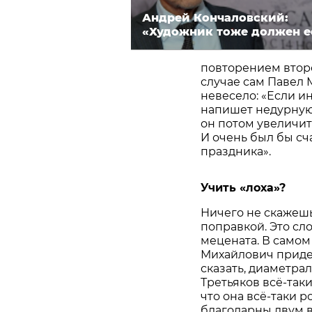
Андрей Кончаловский:
«Художник тоже должен е
повторением втор
случае сам Павел 
невесело: «Если и
напишет недурную в
он потом увеличит
И очень был бы сч
праздника».
Учить «лоха»?
Ничего не скажешь
поправкой. Это сл
мецената. В самом
Михайлович приде
сказать, диаметрал
Третьяков всё-так
что она всё-таки 
благодарны двум в