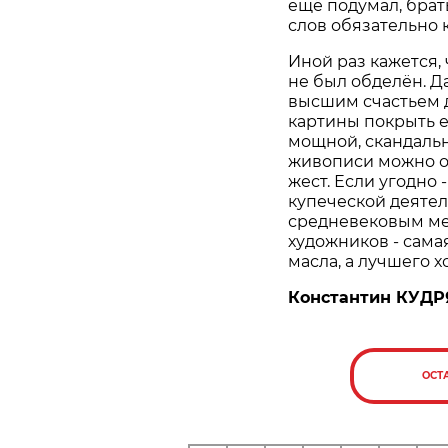
ещё подумал, брать
слов обязательно 
Иной раз кажется,
не был обделён. Да
высшим счастьем д
картины покрыть е
мощной, скандаль
живописи можно о
жест. Если угодно
купеческой деятел
средневековым мер
художников - сама
масла, а лучшего х
Константин КУД
ОСТ