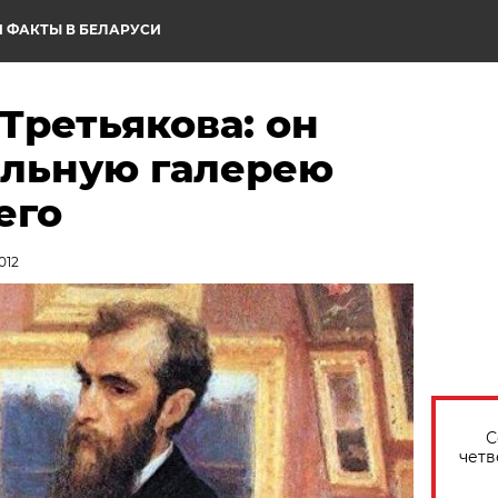
 ФАКТЫ В БЕЛАРУСИ
Третьякова: он
альную галерею
его
012
С
четв