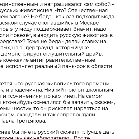
 единственным и напрашивался сам собой -
 русских живописцев. Что? Отечест­венная
ем загоне? Не беда - как раз подходит мода
о всяком случае окопавшийся в Москве
ов эту моду поддерживает. Значит, надо
если повезёт, выводить русскую живопись в
редствах? Тоже не беда - делай ставку на
тых, на андерграунд, который уже
й демонстрирует оглушительный драйв,
же кое-какие ан­типравительственные
че, исполняет реальный панк-рок в области
жется, что русская живопись того времени
на и академична. Низкий поклон школьным
 и «сочинениям по картине». На самом
ы кто-нибудь осмелился бы заявить, скажем,
демичности», то он рисковал нарваться на
рочем, скандалы и так сопровождали
Павла Третьякова.
нее бы иметь русский сюжет». «Лучше дать
дожнику как наблюдателю». Вот те