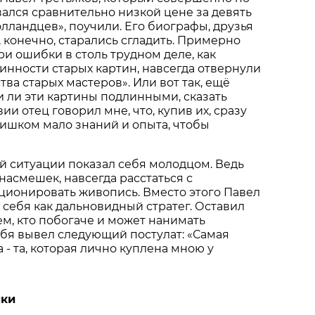
ался сравнительно низкой цене за девять
олландцев», поучили. Его биографы, друзья
, конечно, старались сгладить. Примерно
ри ошибки в столь трудном деле, как
нности старых картин, навсегда отвернули
тва старых мастеров». Или вот так, ещё
и ли эти картины подлинными, сказать
ии отец говорил мне, что, купив их, сразу
лишком мало знаний и опыта, чтобы
ой ситуации показал себя молодцом. Ведь
насмешек, навсегда расстаться с
ционировать живопись. Вместо этого Павел
себя как дальновидный стратег. Оставил
ем, кто побогаче и может нанимать
себя вывел следующий постулат: «Самая
 - та, которая лично куплена мною у
ики