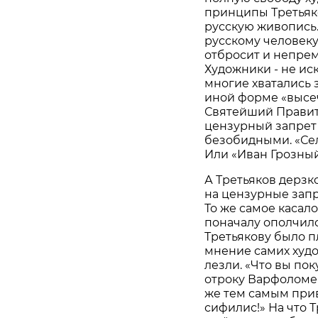
принципы Третьяко
русскую живопись.
русскому человеку
отбросит и непреме
Художники - не ис
многие хватались з
иной форме «высе
Святейший Правит
цензурный запрет 
безобидными. «Сел
Или «Иван Грозны
А Третьяков дерзк
на цензурные запр
То же самое касал
поначалу ополчил
Третьякову было п
мнение самих худо
лезли. «Что вы пок
отроку Варфоломею
же тем самым при
сифилис!» На что Т