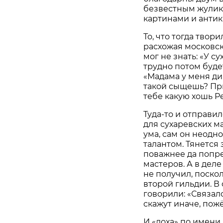
безвестным жулика
картинами и антик
То, что тогда твор
расхожая московск
мог не знать: «У с
трудно потом будет
«Мадама у меня ди
такой сыщешь? При
тебе какую хошь Р
Туда-то и отправил
для сухаревских м
ума, сам он неодно
талантом. Тянется
поважнее да попре
мастеров. А в дел
не получил, поско
второй гильдии. В 
говорили: «Связалс
скажут иначе, пожё
И «лоха» по имени