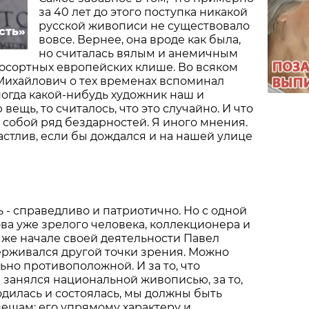
за 40 лет до этого поступка никакой
русской живописи не существовало
сть»
вовсе. Вернее, она вроде как была,
но считалась вялым и анемичным
осортных европейских клише. Во всяком
Михайлович о тех временах вспоминал
ногда какой-нибудь художник наш и
ещь, то считалось, что это случайно. И что
 собой ряд бездарностей. Я иного мнения.
астлив, если бы дождался и на нашей улице
 - справедливо и патриотично. Но с одной
ова уже зрелого человека, коллекционера и
 же начале своей деятельности Павел
рживался другой точки зрения. Можно
ьно противоположной. И за то, что
и занялся национальной живописью, за то,
родилась и состоялась, мы должны быть
ещам: его упрямому характеру и