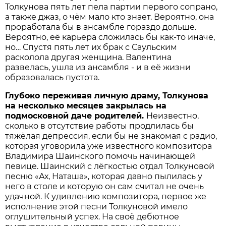
Толкунова пять лет пела партии первого сопрано,
а также джаз, о чём мало кто знает. Вероятно, она
проработала бы в ансамбле гораздо дольше.
Вероятно, её карьера сложилась бы как-то иначе,
но… Спустя пять лет их брак с Саульским
расколола другая женщина. Валентина
развелась, ушла из ансамбля - и в её жизни
образовалась пустота.
Глубоко переживая личную драму, Толкунова
на несколько месяцев закрылась на
подмосковной даче родителей.
Неизвестно,
сколько в отсутствие работы продлилась бы
тяжёлая депрессия, если бы не знакомая с радио,
которая уговорила уже известного композитора
Владимира Шаинского помочь начинающей
певице. Шаинский с лёгкостью отдал Толкуновой
песню «Ах, Наташа», которая давно пылилась у
него в столе и которую он сам считал не очень
удачной. К удивлению композитора, первое же
исполнение этой песни Толкуновой имело
оглушительный успех. На своё дебютное