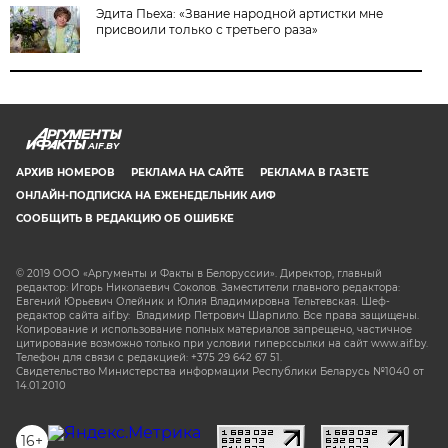
Эдита Пьеха: «Звание народной артистки мне
присвоили только с третьего раза»
AIF.BY
АРХИВ НОМЕРОВ
РЕКЛАМА НА САЙТЕ
РЕКЛАМА В ГАЗЕТЕ
ОНЛАЙН-ПОДПИСКА НА ЕЖЕНЕДЕЛЬНИК АИФ
СООБЩИТЬ В РЕДАКЦИЮ ОБ ОШИБКЕ
© 2019 ООО «Аргументы и Факты в Белоруссии». Директор, главный
редактор: Игорь Николаевич Соколов. Заместители главного редактора:
Евгений Юрьевич Олейник и Юлия Владимировна Тельтевская. Шеф-
редактор сайта aif.by: Владимир Петрович Шарпило. Все права защищены.
Копирование и использование полных материалов запрещено, частичное
цитирование возможно только при условии гиперссылки на сайт www.aif.by.
Телефон для связи с редакцией: +375 29 642 67 51.
Свидетельство Министерства информации Республики Беларусь №1040 от
14.01.2010
16+