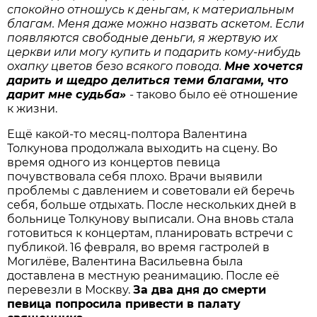
спокойно отношусь к деньгам, к материальным
благам. Меня даже можно назвать аскетом. Если
появляются свободные деньги, я жертвую их
церкви или могу купить и подарить кому-нибудь
охапку цветов безо всякого повода.
Мне хочется
дарить и щедро делиться теми благами, что
дарит мне судьба»
- таково было её отношение
к жизни.
Ещё какой-то месяц-полтора Валентина
Толкунова продолжала выходить на сцену. Во
время одного из концертов певица
почувствовала себя плохо. Врачи выявили
проблемы с давлением и советовали ей беречь
себя, больше отдыхать. После нескольких дней в
больнице Толкунову выписали. Она вновь стала
готовиться к концертам, планировать встречи с
публикой. 16 февраля, во время гастролей в
Могилёве, Валентина Васильевна была
доставлена в местную реанимацию. После её
перевезли в Москву.
За два дня до смерти
певица попросила привести в палату