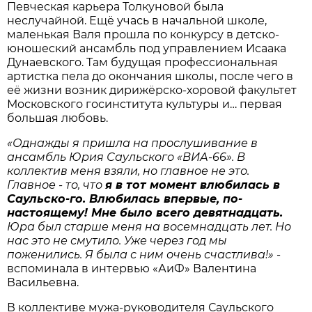
Певческая карьера Толкуновой была
неслучайной. Ещё учась в начальной школе,
маленькая Валя прошла по конкурсу в детско-
юношеский ансамбль под управлением Исаака
Дунаевского. Там будущая профессиональная
артистка пела до окончания школы, после чего в
её жизни возник дирижёрско-хоровой факультет
Московского госинститута культуры и… первая
большая любовь.
«Однажды я пришла на прослушивание в
ансамбль Юрия Саульского «ВИА-66». В
коллектив меня взяли, но главное не это.
Главное - то, что
я в тот момент влюбилась в
Саульско-го. Влюбилась впервые, по-
настоящему! Мне было всего девятнадцать.
Юра был старше меня на восемнадцать лет. Но
нас это не смутило. Уже через год мы
поженились. Я была с ним очень счастлива!»
-
вспоминала в интервью «АиФ» Валентина
Васильевна.
В коллективе мужа-руководителя Саульского