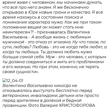
время живя с человеком, мы начинаем думать,
что всё про него знаем. Я же бесконечно
открываю в Юре новые грани и качества. Я всё
время нахожусь в состоянии поиска и
понимания характера мужа. Как же при таком
положении вещей он может стать мне
неинтересен?!
- признавалась Валентина
Васильевна. -
А вообще жизнь с любимым
мужчиной - это отказ от эгоизма. Ну что такое, по
сути, любовь? Любовь - это не когда тебя любят, а
когда ты любишь. Ты должна любить мужа
больше самой себя. Муж - это человек, с которым
ты должна соединиться и жить его проблемами
и его жизнью. Но при этом, конечно, не терять
своей сущности»
.
Валентина Васильевна никогда не
отказывалась выступать бесплатно перед
ветеранами, инвалидами, детьми или просто
перед зрителями в
далёкой
и
бедной
провинции.
Фото Валерия ХРИСТОФОРОВА