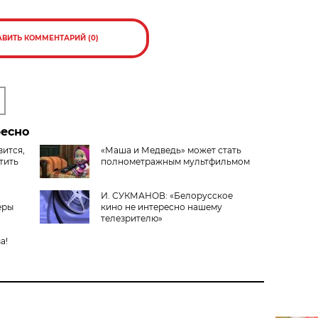
АВИТЬ КОММЕНТАРИЙ (0)
ресно
вится,
«Маша и Медведь» может стать
тить
полнометражным мультфильмом
И. СУКМАНОВ: «Белорусское
еры
кино не интересно нашему
телезрителю»
а!