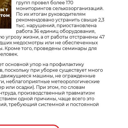
групп провел более 170
мониторингов сельхозорганизаций.
н т
По их итогам руководителям
етом
рекомендовано устранить свыше 2,3
тыс. нарушений, приостановлена
работа 36 единиц оборудования,
 угрозу жизни, а от работы отстранены 47
едших медосмотры или не обеспеченных
ы. Кроме того, проведены семинары для
человек.
ет основной упор на профилактику
в, поскольку при уборке существует много
: движущиеся машины, не огражденные
и, неблагоприятные метеорологические
ер или осадки). При этом, по словам
нтруда, производственный травматизм
ствием одной причины, чаще всего это
ий, требующий системной и постоянной