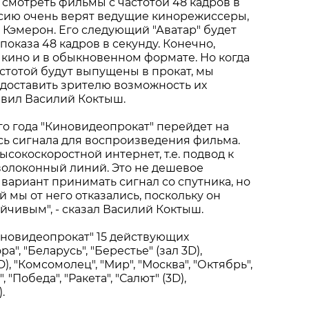
 смотреть фильмы с частотой 48 кадров в
ерсию очень верят ведущие кинорежиссеры,
Кэмерон. Его следующий "Аватар" будет
показа 48 кадров в секунду. Конечно,
кино и в обыкновенном формате. Но когда
астотой будут выпущены в прокат, мы
доставить зрителю возможность их
бавил Василий Коктыш.
ого года "Киновидеопрокат" перейдет на
ь сигнала для воспроизведения фильма.
ысокоскоростной интернет, т.е. подвод к
волоконный линий. Это не дешевое
 вариант принимать сигнал со спутника, но
 мы от него отказались, поскольку он
йчивым", - сказал Василий Коктыш.
иновидеопрокат" 15 действующих
а", "Беларусь", "Берестье" (зал 3D),
D), "Комсомолец", "Мир", "Москва", "Октябрь",
 "Победа", "Ракета", "Салют" (3D),
.