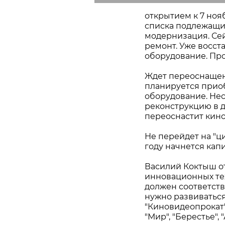
открытием к 7 нояб
списка подлежащи
модернизация. Се
ремонт. Уже восст
оборудование. Пр
Ждет переоснащени
планируется прио
оборудование. Нес
реконструкцию в д
переоснастит кинот
Не перейдет на "ци
году начнется кап
Василий Коктыш о
инновационных те
должен соответств
нужно развиваться
"Киновидеопрокат".
"Мир", "Берестье"