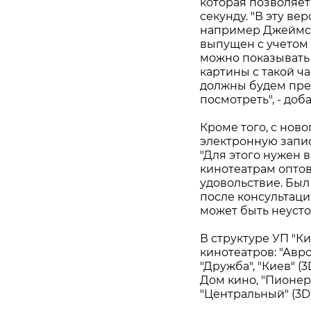
которая позволяет
секунду. "В эту в
например Джеймс 
выпущен с учетом 
можно показывать 
картины с такой ч
должны будем пре
посмотреть", - до
Кроме того, с нов
электронную запис
"Для этого нужен в
кинотеатрам опто
удовольствие. Был
после консультаций
может быть неусто
В структуре УП "К
кинотеатров: "Аврор
"Дружба", "Киев" (3
Дом кино, "Пионер",
"Центральный" (3D)