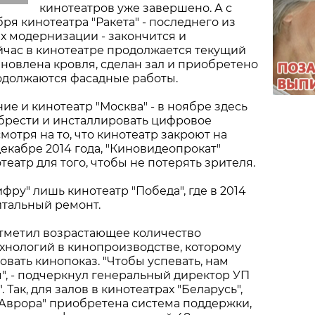
кинотеатров уже завершено. А с
ря кинотеатра "Ракета" - последнего из
х модернизации - закончится и
йчас в кинотеатре продолжается текущий
ановлена кровля, сделан зал и приобретено
одолжаются фасадные работы.
е и кинотеатр "Москва" - в ноябре здесь
брести и инсталлировать цифровое
мотря на то, что кинотеатр закроют на
екабре 2014 года, "Киновидеопрокат"
еатр для того, чтобы не потерять зрителя.
фру" лишь кинотеатр "Победа", где в 2014
итальный ремонт.
тметил возрастающее количество
хнологий в кинопроизводстве, которому
овать кинопоказ. "Чтобы успевать, нам
", - подчеркнул генеральный директор УП
 Так, для залов в кинотеатрах "Беларусь",
, "Аврора" приобретена система поддержки,