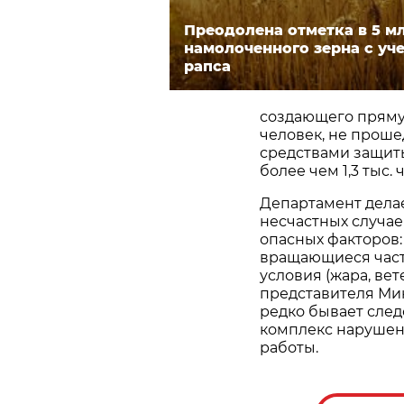
Преодолена отметка в 5 мл
намолоченного зерна с уч
рапса
создающего прямую
человек, не прош
средствами защит
более чем 1,3 тыс. 
Департамент дела
несчастных случае
опасных факторов
вращающиеся част
условия (жара, вет
представителя Ми
редко бывает след
комплекс нарушен
работы.