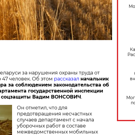
Мо
Ка
Рас
Беларуси за нарушения охраны труда от
вн
 47 человек. Об этом
рассказал
начальник
ра за соблюдением законодательства об
артамента государственной инспекции
и соцзащиты Вадим ВОНСОВИЧ
.
Мог
п
Он отметил, что для
предотвращения несчастных
случаев департамент с начала
уборочных работ в составе
межведомственных мобильных