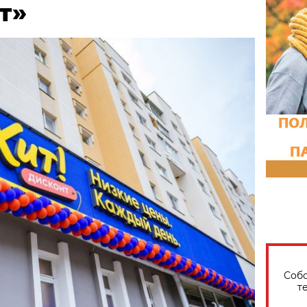
т»
Собо
т