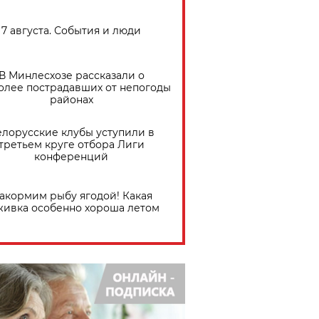
7 августа. События и люди
В Минлесхозе рассказали о
олее пострадавших от непогоды
районах
елорусские клубы уступили в
третьем круге отбора Лиги
конференций
акормим рыбу ягодой! Какая
живка особенно хороша летом