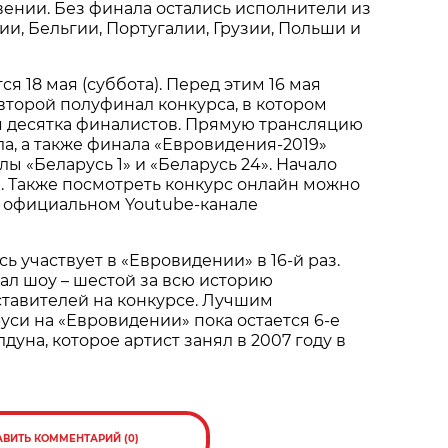
ении. Без финала остались исполнители из
и, Бельгии, Португалии, Грузии, Польши и
я 18 мая (суббота). Перед этим 16 мая
 второй полуфинал конкурса, в котором
я десятка финалистов. Прямую трансляцию
а, а также финала «Евровидения-2019»
ы «Беларусь 1» и «Беларусь 24». Начало
00. Также посмотреть конкурс онлайн можно
 на официальном Youtube-канале
ь участвует в «Евровидении» в 16-й раз.
ал шоу – шестой за всю историю
ставителей на конкурсе. Лучшим
уси на «Евровидении» пока остается 6-е
уна, которое артист занял в 2007 году в
АВИТЬ КОММЕНТАРИЙ (0)