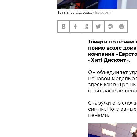
Татьяна Лазарева.
/
Евроопт
Товары по ценам 
прямо возле дома. 
компания «Еврото
«Хит! Дисконт».
Он объединяет удо
ценовой моделью ж
здесь как в «Грош
стоят даже дешевл
Снаружи его сложн
синим. Но главные
ценами.