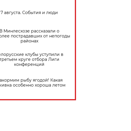
7 августа. События и люди
В Минлесхозе рассказали о
олее пострадавших от непогоды
районах
елорусские клубы уступили в
третьем круге отбора Лиги
конференций
акормим рыбу ягодой! Какая
живка особенно хороша летом