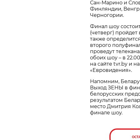
Сан-Марино и Слов
Финляндии, Венгри
Черногории.
Финал шоу состоитс
(четверг) пройдет
также определитс
второго полуфинал
проведут телеканал
обоих шоу – в 22.
на сайте tvr.by и
«Евровидения».
Напомним, Беларус
Выход ЗЕНЫ в фин
белорусских пред
результатом Белар
место Дмитрия Колд
финале шоу.
ОСТ