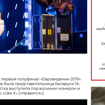
наиб
Б
Н
на
 первый полуфинал «Евровидения-2019».
ов была представительница Беларуси 16-
истка выступила под восьмым номером и
«Like it» («Нравится»).