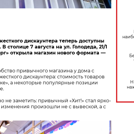
наиб
жесткого дискаунтера теперь доступны
В столице 7 августа на ул. Голодеда, 21/1
рг» открыла магазин нового формата —
Б
бство привычного магазина у дома с
есткого дискаунтера: стоимость товаров
Н
ыке», а некоторые популярные позиции
на
е.
о не заметить: привычный «Хит!» стал ярко-
 изменения произошли не с вывеской, а с