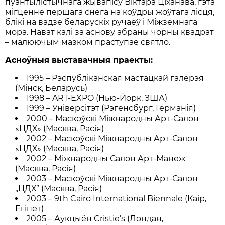
пуантылiстычнага жывапiсу Вiктара Цiханава, гэта
мiгценне першага снега на коўдры жоўтага лiсця,
блiкi на вадзе беларускiх ручаёў i Мiжземнага
мора. Нават калi за аснову абраны чорны квадрат
– малюючым мазком праступае святло.
Асноўныя выставачныя праекты:
1995 – Рэспублiканская мастацкай галерэя
(Мiнск, Беларусь)
1998 – ART-EXPO (Нью-Йорк, ЗША)
1999 – Унiверсiтэт (Рэгенсбург, Германiя)
2000 – Маскоўскi Мiжнародны Арт-Салон
«ЦДХ» (Масква, Расiя)
2002 – Маскоўскi Мiжнародны Арт-Салон
«ЦДХ» (Масква, Расiя)
2002 – Мiжнародны Салон Арт-Манеж
(Масква, Расiя)
2003 – Маскоўскi Мiжнародны Арт-Салон
„ЦДХ” (Масква, Расiя)
2003 – 9th Cairo International Biennale (Каiр,
Егiпет)
2005 – Аукцыён Cristie’s (Лондан,