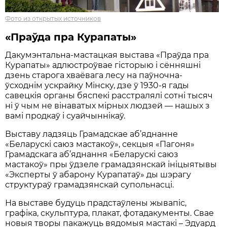
Фото из открытых источников
«Праўда пра Курапаты»
Дакумэнтальна-мастацкая выстава «Праўда пра
Курапаты» адлюстроўвае гісторыю і сённяшні
дзень старога хваёвага лесу на паўночна-
ўсходнім ускрайку Мінску, дзе ў 1930-я гады
савецкія органы бяспекі расстралялі сотні тысяч
ні ў чым не вінаватых мірных людзей — нашых з
вамі продкаў і суайчыннікаў.
Выставу ладзяць Грамадскае аб’яднанне
«Беларускі саюз мастакоў», секцыя «Пагоня»
Грамадскага аб’яднання «Беларускі саюз
мастакоў» пры ўдзеле грамадзянскай ініцыятывы
«Эксперты ў абарону Курапатаў» ды шэрагу
структураў грамадзянскай супольнасці.
На выставе будуць прадстаўлены жывапіс,
графіка, скульптура, плакат, фотадакументы. Свае
новыя творы пакажуць вядомыя мастакі – Эдуард