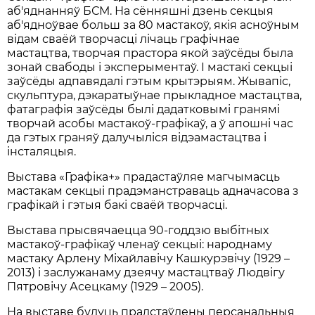
аб'яднанняў БСМ. На сённяшні дзень секцыя
аб'ядноўвае больш за 80 мастакоў, якія асноўным
відам сваёй творчасці лічаць графічнае
мастацтва, творчая прастора якой заўсёды была
зонай свабоды і эксперыментаў. І мастакі секцыі
заўсёды адпавядалі гэтым крытэрыям. Жывапіс,
скульптура, дэкаратыўнае прыкладное мастацтва,
фатаграфія заўсёды былі дадатковымі гранямі
творчай асобы мастакоў-графікаў, а ў апошні час
да гэтых граняў далучыліся відэамастацтва і
інсталяцыя.
Выстава «Графіка+» прадастаўляе магчымасць
мастакам секцыі прадэманстраваць адначасова з
графікай і гэтыя бакі сваёй творчасці.
Выстава прысвячаецца 90-годдзю выбітных
мастакоў-графікаў членаў секцыі: народнаму
мастаку Арлену Міхайлавічу Кашкурэвічу (1929 –
2013) і заслужанаму дзеячу мастацтваў Людвігу
Пятровічу Асецкаму (1929 – 2005).
На выставе будуць прадстаўлены персанальныя