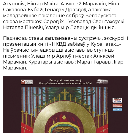
Агуновіч, Віктар Мікіта, Аляксей Марачкін, Ніна
Сакалова-Кубай, Генадзь Драздоў, а таксама
маладзейшае пакаленне сяброў Беларускага
саюза мастакоў. Сярод іх – Усевалад Свентахоўскі,
Наталля Піневіч, Уладзімір Лавецкі ды іншыя.
Падчас выставы запланаваны сустрэчы, экскурсіі і
прэзентацыя кнігі «НКВД забіваў у Курапатах…»
На ўрачыстым адкрыцці выставы выступяць
пісьменнік Уладзімір Арлоў і мастак Аляксей
Марачкін. Куратары выставы: Марат Гаравы, Ігар
Марачкін.