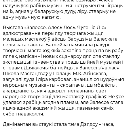
навучыўся рабіць музычныя інструменты і іграць
на іх, аднавіў беларускую дуду, ліру, стварыў не
адну музычную капэлю.
Выстава «Залессе. Алесь Лось. Яўгенія Ліс» –
адлюстраванне перыяду творчага жыцця
маладых мастакоў ў вёсцы Зарудзічы Залескага
сельскага савета. Батлейка памяняла ракурс
творчасці мастакоў, якіх захапіла праца па вырабу
лялек, напісанні новых сцэнароў для спектакляў,
экспедыцыі і знаёмства з традыцыйнай музыкай і
спевамі. Дзякуючы батлейцы, у Залессі з’явілася
Школа Мастацтваў у Палацы М.К. Агінскага,
загучэлі дуда і ліра карбовая, знайшліся цудоўныя
народныя музыканты – скрыпачы, цымбалісты,
акардэаністы, якія адкрылі непазнаны свет
народнай творчасці для мастакоў-графікаў. Не ўсё
ўдалася зрабіць згодна планам, але Залессе стала
яшчэ адной акадэміяй жыцця, пазнання саміх
сябе і наваколля.
Дамінантай выстаўкі стала тэма Дзядоў – часа,