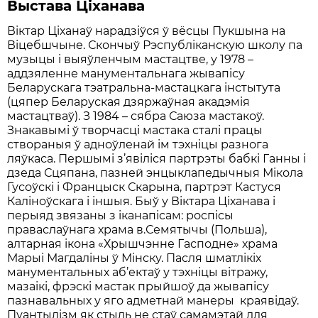
Выстава
Цiханава
Вiктар Цiханаў нарадзiўся ў вёсцы Пукшына на
Вiцебшчыне. Скончыў Рэспублiканскую школу па
музыцы i выяўленчым мастацтве, у 1978 –
аддзяленне манументальнага жывапiсу
Беларускага тэaтральна-мастацкага iнстытута
(цяпер Беларуская дзяржаўная акадэмiя
мастацтваў). З 1984 – сябра Саюза мастакоў.
Знакавымi ў творчасцi мастака сталi працы
створаныя ў aдноўленай iм тэхнiцы разнога
ляўкаса. Першымi з’явiлiся партрэты бабкі Ганны i
дзеда Сцяпана, пазней энцыклапедычныя Мiкола
Гусоўскi i Францыск Скарына, партрэт Кастуся
Калiноўскага i iншыя. Быў у Вiктара Цiханава i
пeрыяд звязаны з iканапiсам: роспiсы
праваслаўнага храма в.Семятычы (Польша),
алтарная iкона «Хрышчэнне Гасподне» храма
Марыi Магдалiны ў Мiнску. Пасля шматлiкiх
манументальных аб’ектаў у тэхнiцы вiтражу,
мазаiкi, фрэскi мастак прыйшоў да жывапiсу
пазнавальных у яго адметнай манеры краявiдаў.
Пуантылiзм як стыль не стаў самамэтай для