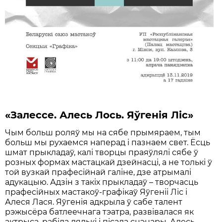
«
Залессе. Алесь Лось. Яўгенія Ліс»
Чым больш роляў мы на сябе прымяраем, тым
больш мы рухаемся наперад і пазнаем свет. Ёсць
шмат прыкладаў, калі творцы праяўлялі сябе ў
розных формах мастацкай дзейнасці, а не толькі ў
той вузкай прафесійнай галіне, дзе атрымалі
адукацыю. Адзін з такіх прыкладаў – творчасць
прафесійных мастакоў-графікаў Яўгеніі Ліс і
Алеся Лася. Яўгенія адкрыла ў сабе талент
рэжысёра батлеечнага тэатра, развівалася як
актрыса, рабіла лялькі і пісала сцэнары. Алесь