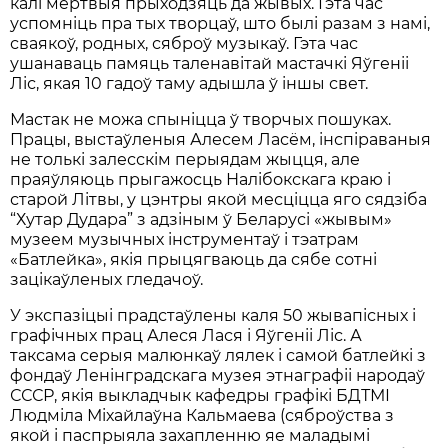
калі мёртвыя прыходзяць да жывых. Гэта час
успомніць пра тых творцаў, што былі разам з намі,
сваякоў, родных, сяброў музыкаў. Гэта час
ушанаваць памяць таленавітай мастачкі Яўгеніі
Ліс, якая 10 гадоў таму адышла ў іншы свет.
Мастак не можа спыніцца ў творчых пошуках.
Працы, выстаўленыя Алесем Ласём, інспіраваныя
не толькі залесскім перыядам жыцця, але
праяўляюць прыгажосць Налібокскага краю і
старой Літвы, у цэнтры якой месціцца яго сядзіба
“Хутар Дудара” з адзіным ў Беларусі «жывым»
музеем музычных інструментаў і тэатрам
«Батлейка», якія прыцягваюць да сябе сотні
зацікаўленых гледачоў.
У экспазіцыі прадстаўлены каля 50 жывапісных і
графічных прац Алеся Лася і Яўгеніі Ліс. А
таксама серыя малюнкаў лялек і самой батлейкі з
фондаў Ленінградскага музея этнаграфіі народаў
СССР, якія выкладчык кафедры графікі БДТМІ
Людміла Міхайлаўна Кальмаева (сяброўства з
якой і паспрыяла захапленню яе маладымі