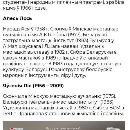
студэнтамі народным лялечным тэатрам), зрабіла
яшчэ ў 1966 годзе.
Алесь Лось
Нарадзіўся ў 1958 г. Скончыў Мінскае мастацкае
вучылішча імя А.К.Глебава (1977), Беларускі
тэатральна-мастацкі інстытут (1983) Вучыўся у
А.Малішэўскага і Л.Кальмаевай. Удзельнік
мастацкіх выставаў з 1982 г. Сябра Беларускага
саюзу мастакоў з 1989 г.Працуе ў станкавай
графіцы і плакаце. З 1983 года даследуе этнічную
культуру Беларусі. Рэканструяваў беларускія
народныя інструменты ліру і дуду.
Яўгенія Ліс (1956 – 2009)
Скончыла Мінскую мастацкую вучэльню (1975),
Беларускі тэатральна-мастацкі інстытут (1983).
Удзельніца мастацкіх выстаў з 1980 г. Сябра БСМ з
1991 г. Працавала ў станковым жывапісе і графіцы.