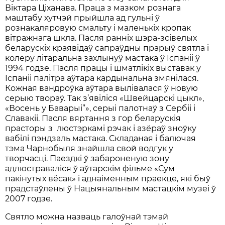
Вiктара Цiханава. Праца з мазком рознага
маштабу хутчэй прыйшла ад гульнi ў
рознакаляровую смальту i маленькiх кропак
вiтражнага шкла. Пасля раннiх шэра-зсiвелых
беларускiх краявiдаў сапраўдны прарыў святла i
колеру лiтаральна захлынуў мастака ў Iспанii ў
1994 годзе. Пасля працы i шматлiкiх выставак у
Iспанii палiтра аўтара кардынальна змянiлася.
Кожная вандроўка аўтара вылiвалася ў новую
серыю твораў. Так з’явiлiся «Швейцарскi цыкл»,
«Восень у Баварыi”», серыi палотнаў з Сербii i
Славакii. Пасля вяртання з гор беларускiя
прасторы з люстэркамi рэчак i азёраў зноўку
вабiлi пэндзаль мастака. Складаная i балючая
тэма Чарнобыля знайшла свой водгук у
творчасцi. Паездкi ў забароненую зону
адлюстравалiся ў аўтарскiм фiльме «Сум
пакiнутых вёсак» i аднаiменным праекце, якi быў
прадстаўлены ў Нацыянальным мастацкiм музеi ў
2007 годзе.
Святло можна назваць галоўнай тэмай