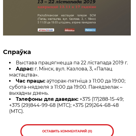
Спраўка
Выстава працягнецца па 22 лістапада 2019 г.
Адрас:
г. Мінск, вул. Казлова, 3, «Палац
мастацтва».
Час працы:
аўторак-пятніца з 11:00 да 19:00;
субота-нядзеля з 11:00 да 19:00. Панядзелак –
выхадны дзень.
Тэлефоны для даведак:
+375 (17)288-15-49;
+375 (29)844-99-68 (МТС); +375 (29)264-68-48
(МТС).
ОСТАВИТЬ КОММЕНТАРИЙ (0)