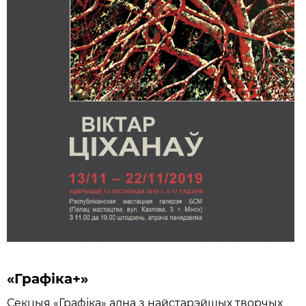
«
Графіка+»
Секцыя «Графіка» адна з найстарэйшых творчых