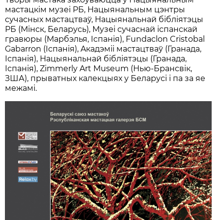
мастацкiм музеі РБ, Нацыянальным цэнтры
сучасных мастацтваў, Нацыянальнай бiблiятэцы
РБ (Мiнск, Беларусь), Музеі сучаснай iспанскай
гравюры (Марбэлья, Iспанiя), Fundaclon Cristobal
Gabarron (Iспанiя), Aкадэмiі мастацтваў (Гранада,
Iспанiя), Нацыянальнай бiблiятэцы (Гранада,
Iспанiя), Zimmerly Art Museum (Нью-Брансвiк,
ЗША), прыватных калекцыях у Беларусі і па за яе
межамі.