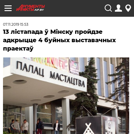
AIF.BY
07.11.2019 15:53
13 лістапада ў Мінску пройдзе
адкрыцце 4 буйных выставачных
праектаў