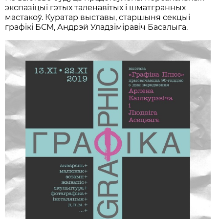
экспазіцыі гэтых таленавітых і шматгранных
мастакоў. Куратар выставы, старшыня секцыі
графікі БСМ, Андрэй Уладзіміравіч Басалыга.