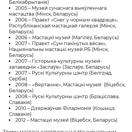
Белiкабрытанiя)
2005 – Музей сучаснага выяўленчага
мастацтва (Мiнск, Беларусь)
2006 – Праект «Снег у чорным квадраце»,
Рэспублiканскай мастацкай галерэя (Мiнск,
Беларусь)
2006 – Мастацкi музей (Магiлёў, Беларусь)
2007 – Праект «Сум пакiнутых вёсак»,
Нацыянальны мастацкi музей РБ (Мiнск,
Беларусь)
2007 – Гiсторыка-культурны музей-
запаведнiк «Заслаўe» (Заслаўe, Беларусь)
2007 – Рускi Культурны цэнтр (Белград,
Сербiя)
2008 – «Вяртанне», Мастацкi музей (Вiцебск,
Беларусь)
2008 – Рускi Культурны цэнтр (Брацiслава,
Славакiя)
2010 – Дзяржаўная Фiлармонiя (Кошыцэ,
Славакiя)
2012 – Мастацкi музей (Вiцебск, Беларусь)
Творы мастака захоўваюцца ў Нацыянальным