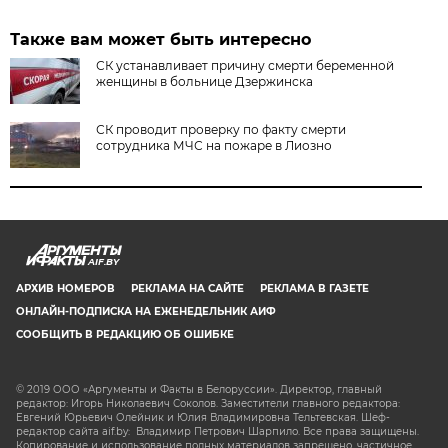
Также вам может быть интересно
СК устанавливает причину смерти беременной
женщины в больнице Дзержинска
СК проводит проверку по факту смерти
сотрудника МЧС на пожаре в Лиозно
AIF.BY
АРХИВ НОМЕРОВ
РЕКЛАМА НА САЙТЕ
РЕКЛАМА В ГАЗЕТЕ
ОНЛАЙН-ПОДПИСКА НА ЕЖЕНЕДЕЛЬНИК АИФ
СООБЩИТЬ В РЕДАКЦИЮ ОБ ОШИБКЕ
© 2019 ООО «Аргументы и Факты в Белоруссии». Директор, главный
редактор: Игорь Николаевич Соколов. Заместители главного редактора:
Евгений Юрьевич Олейник и Юлия Владимировна Тельтевская. Шеф-
редактор сайта aif.by: Владимир Петрович Шарпило. Все права защищены.
Копирование и использование полных материалов запрещено, частичное