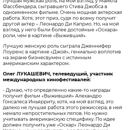
Лучшая мужская роль, на мой взгляд, у Майкла
Фассбендера, сыгравшего Стива Джобса в
одноименном фильме. Очень мощная актерская
работа. Хотя, этот приз, судя по всему получит
другой актер – Леонардо Ди Каприо. Но, на мой
взгляд, у него были более достойные «Оскара»
роли, чем в картине «Выживший».
Лучшую женскую роль сыграла Дженнифер
Лоуренс в картине «Джой», гениально воплотив
на экране бизнесвумен с истинным
американским характером.
Олег ЛУКАШЕВИЧ, телеведущий, участник
международных кинофестивалей:
- Думаю, что определенно какие-то награды
получит фильм «Выживший» Алехандро
Гонсалеса Иньярриту, хотя, на мой взгляд, это
далеко не лучшая работа этого режиссера, в ней
немало непростительных ляпов. Но нужно
учитывать американскую специфику. По идее
должен получить уже «Оскар» Леонардо Ди