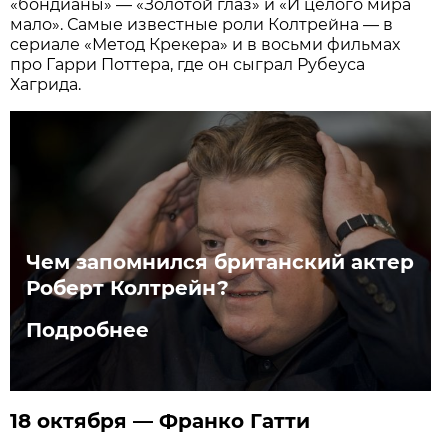
«бондианы» — «Золотой глаз» и «И целого мира
мало». Самые известные роли Колтрейна — в
сериале «Метод Крекера» и в восьми фильмах
про Гарри Поттера, где он сыграл Рубеуса
Хагрида.
Чем запомнился британский актер
Роберт Колтрейн?
Подробнее
18 октября — Франко Гатти