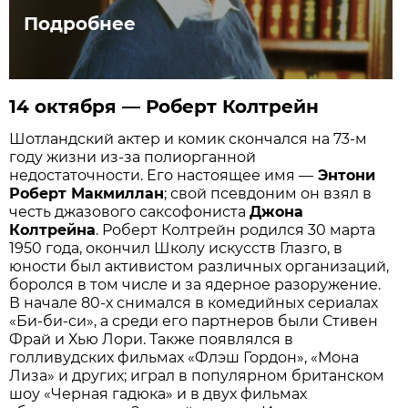
Подробнее
14 октября — Роберт Колтрейн
Шотландский актер и комик скончался на 73-м
году жизни из-за полиорганной
недостаточности. Его настоящее имя —
Энтони
Роберт Макмиллан
; свой псевдоним он взял в
честь джазового саксофониста
Джона
Колтрейна
. Роберт Колтрейн родился 30 марта
1950 года, окончил Школу искусств Глазго, в
юности был активистом различных организаций,
боролся в том числе и за ядерное разоружение.
В начале 80-х снимался в комедийных сериалах
«Би-би-си», а среди его партнеров были Стивен
Фрай и Хью Лори. Также появлялся в
голливудских фильмах «Флэш Гордон», «Мона
Лиза» и других; играл в популярном британском
шоу «Черная гадюка» и в двух фильмах