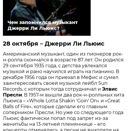
Чем запомнился музыкант
Джерри Ли Льюис?
28 октября – Джерри Ли Льюис
Американский музыкант, один из пионеров рок-
н-ролла скончался в возрасте 87 лет. Он родился
29 сентября 1935 года, с детства увлекался
музыкой и рано научился играть на пианино. В
декабре 1956 года он приехал в Мефис и сумел
заинтересовать своей музыкой лейбл Sun
Records, с которым тогда сотрудничал и
Элвис
Пресли
. В 1957-м вышли два рок-н-ролльных хита
Льюиса – «Whole Lotta Shakin 'Goin' On» и «Great
Balls of Fire», которые сделали его главным
соперником Пресли. Но уже со следующего года
Льюис фактически попал под запрет из-за
женитьбы на 13-летней племяннице – его
концерты отменялись, а песни не выходили на