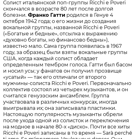
Солист итальянской поп-группы Ricchi e Poveri
скончался в возрасте 80 лет после долгой
болезни.
Франко Гатти
родился в Генуе 4
октября 1942 года; о его жизни до создания
вокальной группы, названной Ricchi e Poveri
(«Богатые и бедные», отсылка к выражению
«духовно богаты, но финансово бедны»),
известно мало. Сама группа появилась в 1967
году, за образец были взяты вокальные группы
США, когда каждый солист обладает
определенным тембром голоса. Гатти был басом
и носил усы; у фанатов он получил прозвище
«усатый» — так его отличали от второго
мужчины-солиста Ricchi e Poveri. Первоначально
коллектив состоял из четырех музыкантов, и он
считался генуэзским ансамблем. Группа
участвовала в различных конкурсах, иногда
выигрывала их; она записывала пластинки.
Настоящую популярность музыканты обрели
после ухода одной из солисток и переключения
на модное в начале 80-х «диско». Почти все хиты
Ricchi e Poveri записаны в то время — Sarà perché