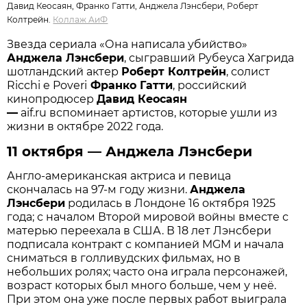
Давид Кеосаян, Франко Гатти, Анджела Лэнсбери, Роберт
Колтрейн.
Коллаж АиФ
Звезда сериала «Она написала убийство»
Анджела Лэнсбери
, сыгравший Рубеуса Хагрида
шотландский актер
Роберт Колтрейн
, солист
Ricchi e Poveri
Франко Гатти
, российский
кинопродюсер
Давид Кеосаян
—
aif.ru вспоминает артистов, которые ушли из
жизни в октябре 2022 года.
11 октября — Анджела Лэнсбери
Англо-американская актриса и певица
скончалась на 97-м году жизни.
Анджела
Лэнсбери
родилась в Лондоне 16 октября 1925
года; с началом Второй мировой войны вместе с
матерью переехала в США. В 18 лет Лэнсбери
подписала контракт с компанией MGM и начала
сниматься в голливудских фильмах, но в
небольших ролях; часто она играла персонажей,
возраст которых был много больше, чем у неё.
При этом она уже после первых работ выиграла