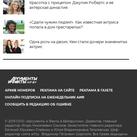
Красотка с прицепом. Джулия Робертс и её
актерская династия
«Сдали чужим людям!». Как известная актриса
попала в дом престарелых?
Одна роль на двоих. Кем стали дочери знаменитых
актрис
AIF.BY
АРХИВ НОМЕРОВ
РЕКЛАМА НА САЙТЕ
РЕКЛАМА В ГАЗЕТЕ
ОНЛАЙН-ПОДПИСКА НА ЕЖЕНЕДЕЛЬНИК АИФ
СООБЩИТЬ В РЕДАКЦИЮ ОБ ОШИБКЕ
© 2019 ООО «Аргументы и Факты в Белоруссии». Директор, главный
редактор: Игорь Николаевич Соколов. Заместители главного редактора:
Евгений Юрьевич Олейник и Юлия Владимировна Тельтевская. Шеф-
редактор сайта aif.by: Владимир Петрович Шарпило. Все права защищены.