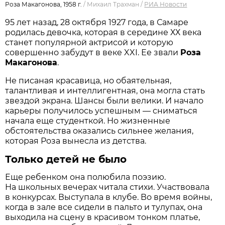
Роза Макагонова, 1958 г.
/
Михаил Трахман
/
РИА Новости
95 лет назад, 28 октября 1927 года, в Самаре
родилась девочка, которая в середине ХХ века
станет популярной актрисой и которую
совершенно забудут в веке XXI. Ее звали
Роза
Макагонова
.
Не писаная красавица, но обаятельная,
талантливая и интеллигентная, она могла стать
звездой экрана. Шансы были велики. И начало
карьеры получилось успешным — сниматься
начала еще студенткой. Но жизненные
обстоятельства оказались сильнее желания,
которая Роза вынесла из детства.
Только детей не было
Еще ребенком она полюбила поэзию.
На школьных вечерах читала стихи. Участвовала
в конкурсах. Выступала в клубе. Во время войны,
когда в зале все сидели в пальто и тулупах, она
выходила на сцену в красивом тонком платье,