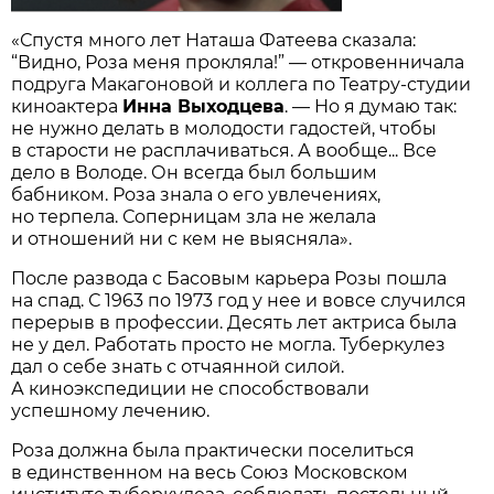
«Спустя много лет Наташа Фатеева сказала:
“Видно, Роза меня прокляла!” — откровенничала
подруга Макагоновой и коллега по Театру-студии
киноактера
Инна Выходцева
. — Но я думаю так:
не нужно делать в молодости гадостей, чтобы
в старости не расплачиваться. А вообще... Все
дело в Володе. Он всегда был большим
бабником. Роза знала о его увлечениях,
но терпела. Соперницам зла не желала
и отношений ни с кем не выясняла».
После развода с Басовым карьера Розы пошла
на спад. С 1963 по 1973 год у нее и вовсе случился
перерыв в профессии. Десять лет актриса была
не у дел. Работать просто не могла. Туберкулез
дал о себе знать с отчаянной силой.
А киноэкспедиции не способствовали
успешному лечению.
Роза должна была практически поселиться
в единственном на весь Союз Московском