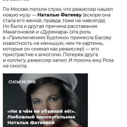
По Москве ползли слухи, что режиссер нашел
новую музу —
Наталью Фатееву
(вскоре она
стала его женой, правда, тоже не навсегда).
Но была и другая причина расставания
Макагоновой и «Дуремара» (эта роль
в «Приключениях Буртино» принесла Басову
известность не меньшую, чем те картины,
которые он снимал как режиссер) — его
пристрастие к алкоголю. Потеряв друга
и коллегу, режиссер запил. И помочь ему Роза
не смогла.
СТАТЬЯ ПО ТЕМЕ
«Ни в чём не обвиняй её!».
Любовный многоугольник
Натальи Фатеевой