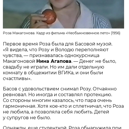
Роза Макагонова. Кадр из фильма «Необыкновенное лето» (1956)
Первое время Роза была для Басовой музой.
«Я видела, что Розу и Володю переполняют
чувства, — признавалась однокурсница
Макагоновой
Нина Агапова
. — Денег не было,
свадьбу не играли. Но им дали отдельную
комнату в общежитии ВГИКа, и они были
счастливы».
Басов с удовольствием снимал Розу. Отчаянно
ревновал. Но иногда и составлял протекцию.
Со стороны многим казалось, что пара очень
гармоничная. Хотя кое-кто и сплетничал, что Роза
не любила, а позволяла себя любить. Детей
у супругов не было.
Однажды, еще студенткой, Роза обнаружила при