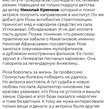
институте туберкулеза, соблюдать постельный
режим. Навещали ее только подруги детства
да актёр
Николай Крючков
, который и помог
актрисе получить направление в институт. Он же
добыл для Розы антибиотик стрептомицин,
приносил мед и народное средство из сала.
Успокаивал. Обнадеживал. И не дал коллеге
пасть духом. Позже, понимая, что режиссеры
практически забыли о Макагоновой, именно
Николай Афанасьевич посоветовал Розе
заняться озвучиванием мультфильмов
и дубляжом иностранных фильмов. Ее голос
звучал в «Генералах песчаных карьерах». Она
говорила за легендарную Анжелику...
Роза боролась за жизнь. За профессию.
Полностью болезнь победить не удалось.
Но актриса выстояла. А тут судьба и новую
любовь послала. Архитектор-чиновник так
красиво ухаживал, что Роза не устояла и вышла
замуж. Однако и этот брак оказался недолгим
и тоже бездетным. К тому же мужа интересовали
только вещи и деньги, а у актрисы были другие