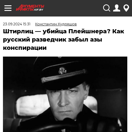
AIF.BY
23.09.2024 15:31
Константин Кудряшов
Штирлиц — убийца Плейшнера? Как
русский разведчик забыл азы
конспирации