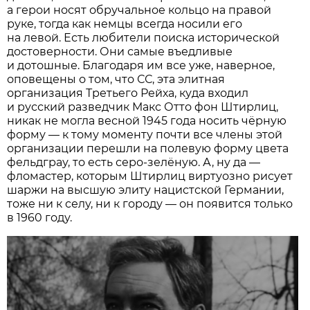
а герои носят обручальное кольцо на правой
руке, тогда как немцы всегда носили его
на левой. Есть любители поиска исторической
достоверности. Они самые въедливые
и дотошные. Благодаря им все уже, наверное,
оповещены о том, что СС, эта элитная
организация Третьего Рейха, куда входил
и русский разведчик Макс Отто фон Штирлиц,
никак не могла весной 1945 года носить чёрную
форму — к тому моменту почти все члены этой
организации перешли на полевую форму цвета
фельдграу, то есть серо-зелёную. А, ну да —
фломастер, которым Штирлиц виртуозно рисует
шаржи на высшую элиту нацистской Германии,
тоже ни к селу, ни к городу — он появится только
в 1960 году.