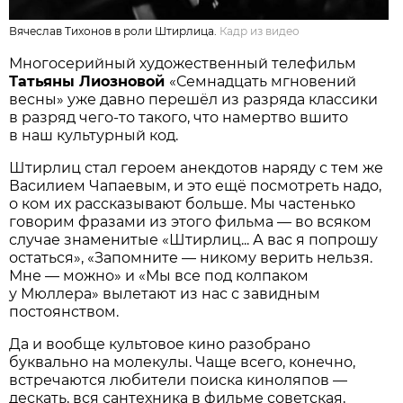
Вячеслав Тихонов в роли Штирлица.
Кадр из видео
Многосерийный художественный телефильм
Татьяны Лиозновой
«Семнадцать мгновений
весны» уже давно перешёл из разряда классики
в разряд чего-то такого, что намертво вшито
в наш культурный код.
Штирлиц стал героем анекдотов наряду с тем же
Василием Чапаевым, и это ещё посмотреть надо,
о ком их рассказывают больше. Мы частенько
говорим фразами из этого фильма — во всяком
случае знаменитые «Штирлиц... А вас я попрошу
остаться», «Запомните — никому верить нельзя.
Мне — можно» и «Мы все под колпаком
у Мюллера» вылетают из нас с завидным
постоянством.
Да и вообще культовое кино разобрано
буквально на молекулы. Чаще всего, конечно,
встречаются любители поиска киноляпов —
дескать, вся сантехника в фильме советская,