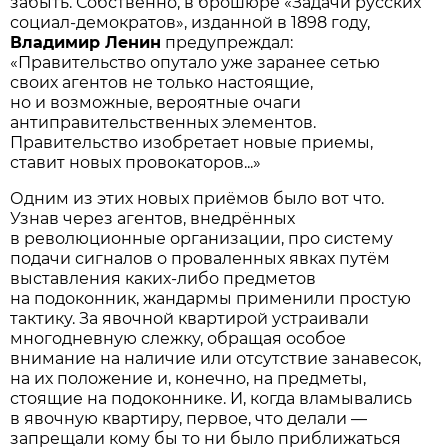
забыть. Собственно, в брошюре «Задачи русских
социал-демократов», изданной в 1898 году,
Владимир Ленин
предупреждал:
«Правительство опутало уже заранее сетью
своих агентов не только настоящие,
но и возможные, вероятные очаги
антиправительственных элементов.
Правительство изобретает новые приемы,
ставит новых провокаторов...»
Одним из этих новых приёмов было вот что.
Узнав через агентов, внедрённых
в революционные организации, про систему
подачи сигналов о проваленных явках путём
выставления каких-либо предметов
на подоконник, жандармы применили простую
тактику. За явочной квартирой устраивали
многодневную слежку, обращая особое
внимание на наличие или отсутствие занавесок,
на их положение и, конечно, на предметы,
стоящие на подоконнике. И, когда вламывались
в явочную квартиру, первое, что делали —
запрещали кому бы то ни было приближаться