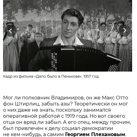
Previous
Next
Кадр из фильма «Дело было в Пенькове», 1957 год.
Мог ли полковник Владимиров, он же Макс Отто
фон Штирлиц, забыть азы? Теоретически он мог
о них даже не знать, поскольку занимался
оперативной работой с 1919 года. Но вот своего
отца он вряд ли забыл. А его отец, между прочим,
был привлечён к делу социал-демократии
не кем-нибудь, а самим
Георгием Плехановым
.