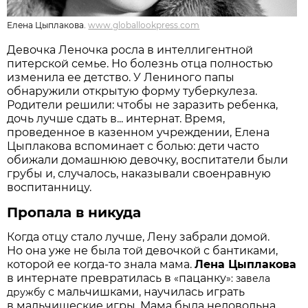
Елена Цыплакова.
www.globallookpress.com
Девочка Леночка росла в интеллигентной
питерской семье. Но болезнь отца полностью
изменила ее детство. У Лениного папы
обнаружили открытую форму туберкулеза.
Родители решили: чтобы не заразить ребенка,
дочь лучше сдать в... интернат. Время,
проведенное в казенном учреждении, Елена
Цыплакова вспоминает с болью: дети часто
обижали домашнюю девочку, воспитатели были
грубы и, случалось, наказывали своенравную
воспитанницу.
Пропала в никуда
Когда отцу стало лучше, Лену забрали домой.
Но она уже не была той девочкой с бантиками,
которой ее когда-то знала мама.
Лена Цыплакова
в интернате превратилась в
пацанку
«
»: завела
с мальчишками, научилась играть
дружбу
в мальчишеские игры. Мама была недовольна