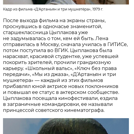
Кадр из фильма «Д'Артаньян и три мушкетёра», 1979 г.
После выхода фильма на экраны страны,
проснувшись в одночасье знаменитой,
старшеклассница Цыплакова уже
не задумывалась о том, кем ей быть. Лена
отправилась в Москву, сначала училась в ГИТИСе,
потом поступила во ВГИК. Цыплакова была
нарасхват, красивой студентке, уже успевшей
покорить зрителей, прочили грандиозную
карьеру. «Школьный вальс», «Ключ без права
передачи», «Мы из джаза», «Д’Артаньян и три
мушкетера» — каждый из этих фильмов
прибавлял юной актрисе новых поклонников
и повышал ее статус в актерском сообществе.
Цыплакова посещала кинофестивали, ездила
в заграничные командировки, ее называли
принцессой советского кинематографа.