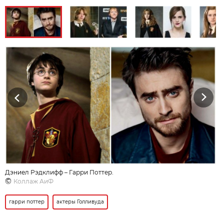
Previous
Next
Дэниел Рэдклифф – Гарри Поттер.
©
Коллаж АиФ
гарри поттер
актеры Голливуда