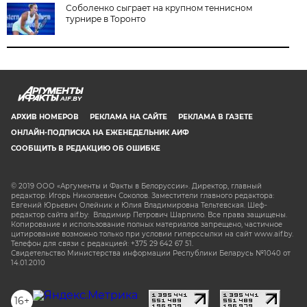
Соболенко сыграет на крупном теннисном
турнире в Торонто
AIF.BY
АРХИВ НОМЕРОВ
РЕКЛАМА НА САЙТЕ
РЕКЛАМА В ГАЗЕТЕ
ОНЛАЙН-ПОДПИСКА НА ЕЖЕНЕДЕЛЬНИК АИФ
СООБЩИТЬ В РЕДАКЦИЮ ОБ ОШИБКЕ
© 2019 ООО «Аргументы и Факты в Белоруссии». Директор, главный
редактор: Игорь Николаевич Соколов. Заместители главного редактора:
Евгений Юрьевич Олейник и Юлия Владимировна Тельтевская. Шеф-
редактор сайта aif.by: Владимир Петрович Шарпило. Все права защищены.
Копирование и использование полных материалов запрещено, частичное
цитирование возможно только при условии гиперссылки на сайт www.aif.by.
Телефон для связи с редакцией: +375 29 642 67 51.
Свидетельство Министерства информации Республики Беларусь №1040 от
14.01.2010
16+