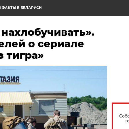
 ФАКТЫ В БЕЛАРУСИ
 нахлобучивать».
елей о сериале
з тигра»
Собо
т