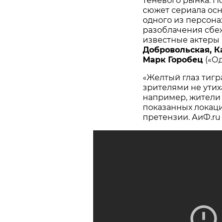
теневого рынка. По
сюжет сериала осн
одного из персона
разоблачения сбеж
известные актеры
Добровольская, 
Марк Горобец
(«О
«Желтый глаз тигр
зрителями не утих
например, жители
показанных локация
претензии. АиФ.ru