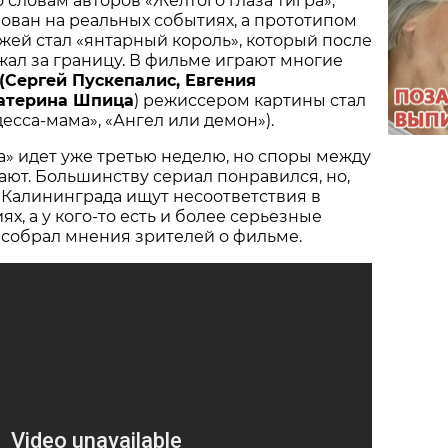
 словам авторов «Желтого глаза тигра»,
ован на реальных событиях, а прототипом
жей стал «янтарный король», который после
ал за границу. В фильме играют многие
(Сергей Пускепалис, Евгения
Катерина Шпица
) режиссером картины стал
десса-мама», «Ангел или демон»).
а» идет уже третью неделю, но споры между
ают. Большинству сериал понравился, но,
 Калининграда ищут несоответствия в
х, а у кого-то есть и более серьезные
 собрал мнения зрителей о фильме.