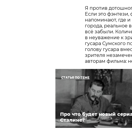
Я против дотошног
Если это фэнтези, 
напоминают, где и
города, реальное 
всё забыли. Колич
в неуважение к зр
гусара Сумского п
голову гусара вме
зрителя незамече
авторам фильма: н
СТАТЬЯ ПО ТЕМЕ
Про что будет новый сери
Сталине?