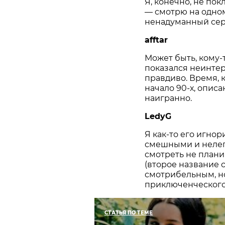
— смотрю на одном
ненадуманный сер
afftar
Может быть, кому-
показался неинтер
правдиво. Время, к
начало 90-х, описа
наигранно.
LedyG
Я как-то его игно
смешными и нелеп
смотреть не плани
(второе название с
смотрибельным, но
приключенческого
СТАТЬЯ ПО ТЕМЕ