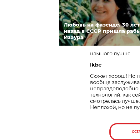
Любовь на фазенде. 30 лет
назад в СССР пришла раб
Изаура
намного лучше.
Ikbe
Сюжет хорош! Но п
вообще заслуживаю
неправдоподобно и
технологий, как с
смотрелась лучше.
Неплохой, но не л
ОСТ