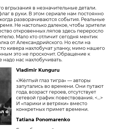
о вгрызания в незначительные детали.
флаг в руки. В этом сериале нам постоянно
 когда разворачиваются события. Реальные
время. Не настолько далекое, чтобы зрители
ество откровенных ляпов здесь переросло
ителю. Мало кто отличит сегодня ментик
олка от Александрийского. Но если на
сто кивера нахлобучат уланку, мимо нашего
нным это не проскочит. Обращение к
е надо нас нахлобучивать.
Vladimir Kunguru
«Жёлтый глаз тигра» — авторы
запутались во времени. Они путают
года, возраст героев, отсутствует
сетевой график повествования. <…>
И «парики и ветряки» вместо
конкретных примет времени.
ал о
Tatiana Ponomarenko