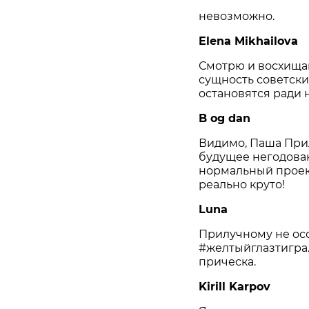
невозможно.
Elena Mikhailova
Смотрю и восхища
сущность советски
остановятся ради н
B og dan
будущее негодова
нормальный проект
реально круто!
Прилучному не осо
#желтыйглазтигра.
прическа.
Kirill Karpov