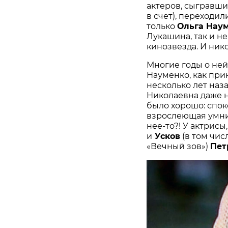
актеров, сыгравши
в счет), переходил
только
Ольга Нау
Лукашина, так и не
кинозвезда. И ник
Многие годы о ней
Науменко, как прин
несколько лет наз
Николаевна даже не
было хорошо: спок
взрослеющая умниц
нее-то?! У актрис
и
Усков
(в том чис
«Вечный зов»)
Пет