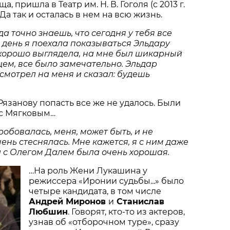
 пришла в Театр им. Н. В. Гоголя (с 2013 г.
 Да так и осталась в нем на всю жизнь.
а точно знаешь, что сегодня у тебя все
й день я поехала показываться Эльдару
 хорошо выглядела, на мне был шикарный
щем, все было замечательно. Эльдар
смотрел на меня и сказал: будешь
Рязанову попасть все же не удалось. Были
 с Мягковым…
робовалась, меня, может быть, и не
чень стеснялась. Мне кажется, я с ним даже
а с Олегом Далем была очень хорошая.
…На роль Жени Лукашина у
режиссера «Иронии судьбы...» было
четыре кандидата, в том числе
Андрей Миронов
и
Станислав
Любшин
. Говорят, кто-то из актеров,
узнав об «отборочном туре», сразу