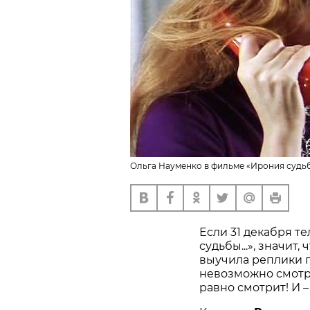
Ольга Науменко в фильме «Ирония судьб
Если 31 декабря т
судьбы...», значит,
выучила реплики г
невозможно смотре
равно смотрит! И –