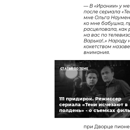
— В «Иронии» у ме
после сериала «Те
мне Ольга Наумен
ко мне бабушка, п
расцеловала, как 
на вас по телевиз
Варька!..» Народу 
кокетством назове
внимания.
СТАТЬЯ ПО ТЕМЕ
111 придирок. Режиссер
сериала «Тени исчезают в
полдень» - о съемках фил
при Дворце пионеро