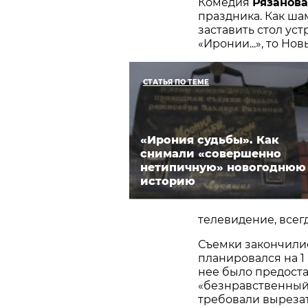
Комедия
Рязанова
праздника. Как ша
заставить стол уст
«Иронии...», то Но
СТАТЬЯ ПО ТЕМЕ
«Ирония судьбы». Как
снимали «совершенно
нетипичную» новогоднюю
историю
телевидение, всег
Съемки закончилис
планировался на 1
нее было предоста
«безнравственный,
требовали вырезат