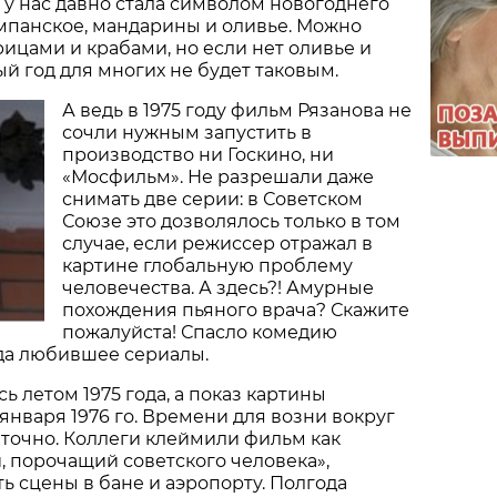
у нас давно стала символом новогоднего
мпанское, мандарины и оливье. Можно
рицами и крабами, но если нет оливье и
вый год для многих не будет таковым.
А ведь в 1975 году фильм Рязанова не
сочли нужным запустить в
производство ни Госкино, ни
«Мосфильм». Не разрешали даже
снимать две серии: в Советском
Союзе это дозволялось только в том
случае, если режиссер отражал в
картине глобальную проблему
человечества. А здесь?! Амурные
похождения пьяного врача? Скажите
пожалуйста! Спасло комедию
да любившее сериалы.
ь летом 1975 года, а показ картины
 января 1976 го. Времени для возни вокруг
точно. Коллеги клеймили фильм как
 порочащий советского человека»,
ь сцены в бане и аэропорту. Полгода