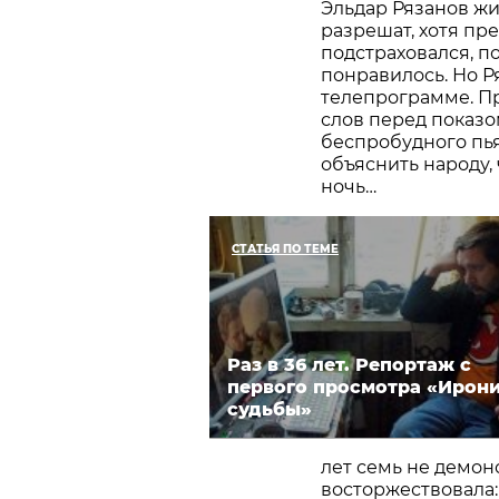
Эльдар Рязанов жил
разрешат, хотя пр
подстраховался, по
понравилось. Но Р
телепрограмме. Пр
слов перед показо
беспробудного пья
объяснить народу,
ночь…
СТАТЬЯ ПО ТЕМЕ
Раз в 36 лет. Репортаж с
первого просмотра «Ирон
судьбы»
лет семь не демон
восторжествовала: