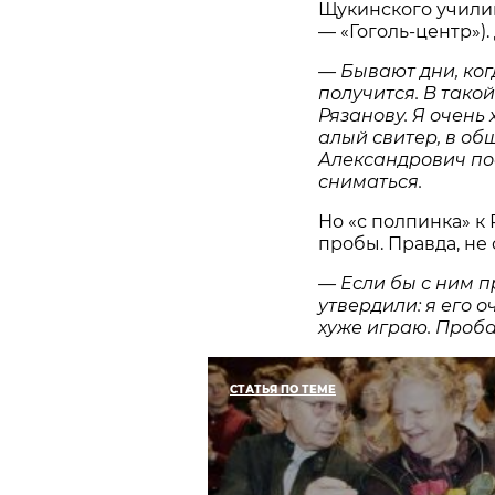
Щукинского училища,
— «Гоголь-центр»).
— Бывают дни, когд
получится. В тако
Рязанову. Я очень
алый свитер, в об
Александрович по
сниматься.
Но «с полпинка» к 
пробы. Правда, не
— Если бы с ним п
утвердили: я его о
хуже играю. Проб
СТАТЬЯ ПО ТЕМЕ