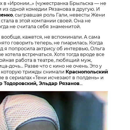
х в «Иронии...» (чужестранка Брыльска — не
и из одной комедии Рязанова в другую. И
менко
, сыгравшая роль Гали, невесты Жени
 стала в этой компании своей. Она не
огда не считала себя знаменитой.
 вообще, кажется, не вспоминали. А сама
ято говорить теперь, не пиарилась. Когда
ад я попросила актрису об интервью, Ольга
 хотела встречаться. Хотя тогда вроде все
ойная работа в театре, любящий муж,
а-дочь… Разве что с кино не очень. Это у
ы, которую трижды снимали
Краснопольский
ле в сериалах «Тени исчезают в полдень» и
р Тодоровский, Эльдар Рязанов
…