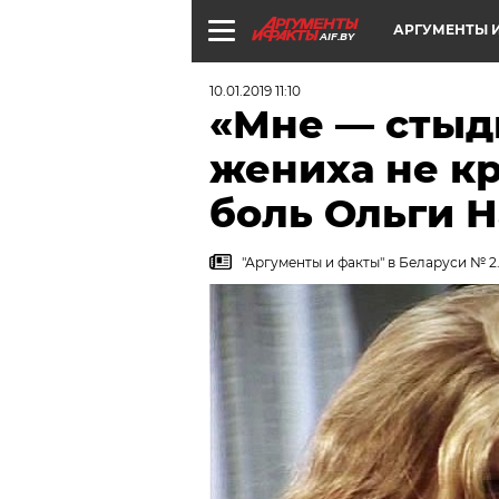
АРГУМЕНТЫ И
AIF.BY
10.01.2019 11:10
«Мне — стыдн
жениха не кр
боль Ольги 
"Аргументы и факты" в Беларуси № 2.