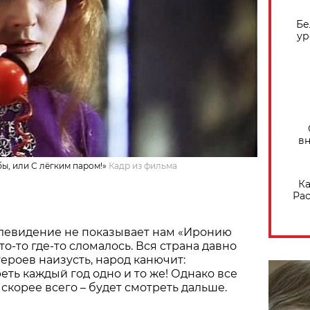
Бе
ур
вн
ы, или С лёгким паром!»
Кадр из фильма
Ка
Рас
елевидение не показывает нам «Иронию
 что-то где-то сломалось. Вся страна давно
ероев наизусть, народ канючит:
ть каждый год одно и то же! Однако все
 скорее всего – будет смотреть дальше.