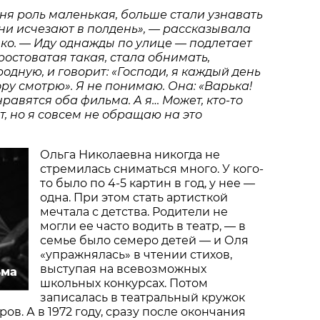
ня роль маленькая, больше стали узнавать
ни исчезают в полдень», — рассказывала
ко.
—
Иду однажды по улице — подлетает
ростоватая такая, стала обнимать,
родную, и говорит: «Господи, я каждый день
ору смотрю». Я не понимаю. Она: «Варька!
нравятся оба фильма. А я… Может, кто-то
т, но я совсем не обращаю на это
Ольга Николаевна никогда не
стремилась сниматься много. У кого-
то было по 4-5 картин в год, у нее —
одна. При этом стать артисткой
мечтала с детства. Родители не
могли ее часто водить в театр, — в
семье было семеро детей — и Оля
«упражнялась» в чтении стихов,
выступая на всевозможных
ьма
школьных конкурсах. Потом
записалась в театральный кружок
в. А в 1972 году, сразу после окончания