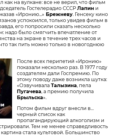
 как на вулкане: все не верил, что фильм
едседатель Гостелерадио СССР
Лапин
и
казав «Иронию...»
Брежневу
. Генсеку кино
язанов успокоился, только увидев фильм в
авда, его попросили сказать несколько
м: надо было смягчить впечатление от
нства на экране в течение трех часов и
 что так пить можно только в новогоднюю
После всех перипетий «Иронию»
показали несколько раз. В 1977 году
создателям дали Госпремию. По
этому поводу даже возникла шутка:
«Озвучивала
Талызина
, пела
Пугачева
, а премию получила
Брыльска
».
ии
Потом фильм вдруг внесли в…
черный список как
пропагандирующий алкоголизм и
стрировали. Тем не менее справедливость
 картина стала культовой. Большинство