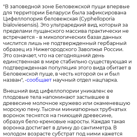
"В заповедной зоне Беловежской пущи впервые
для территории Беларуси была зафиксирована
Цифеллопория беловежская (Cyphelloporia
bialoviesensis). Это ультраредкий вид, который за
пределами пущанского массива практически не
встречается - в микологических базах данных
числится лишь не подтвержденный гербарный
образец из Нижегородского Заволжья России.
Это означает, что на сегодняшний день
единственная в мире стабильно существующая и
подтвержденная популяция этого вида обитает в
Беловежской пуще, в честь которой он и был
назван", -
сообщает
научный отдел нацпарка.
Внешний вид цифеллопории уникален: ее
плодовые тела напоминают застывшее в
древесине молочное кружево или окаменевшую
морскую пену. Тысячи миниатюрных трубчатых
воронок теснятся на гниющей древесине,
образуя бело-кремовые наросты. Каждая такая
воронка достигает в длину до сантиметра. В
молодом возрасте субстрат под ними кажется