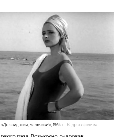
«До свидания, мальчики!», 1964 г.
Кадр из фильма
ервого раза. Возможно, очаровав