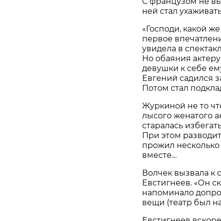
С французом не вы
ней стал ухаживат
«Господи, какой ж
первое впечатлени
увидела в спектакл
Но обаяния актеру
девушки к себе ем
Евгений садился з
Потом стал подкла
Журкиной не то чт
лысого женатого ак
старалась избегат
При этом разводит
прожил несколько л
вместе…
Волчек вызвала к 
Евстигнеев. «Он ска
напоминало допрос
вещи (театр был на
Евстигнеев вскоре