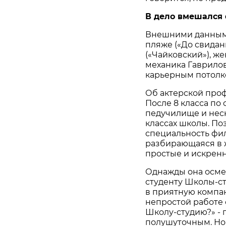
В дело вмешался
Внешними данными
пляже («До свидани
(«Чайковский»), 
механика Гаврилов
карьерным потолк
Об актерской проф
После 8 класса по
педучилище и неск
классах школы. По
специальность фил
разбирающаяся в ж
простые и искренн
Однажды она осмел
студенту Школы-ст
в приятную компан
непростой работе с
Школу-студию?» - 
полушуточным. Но 