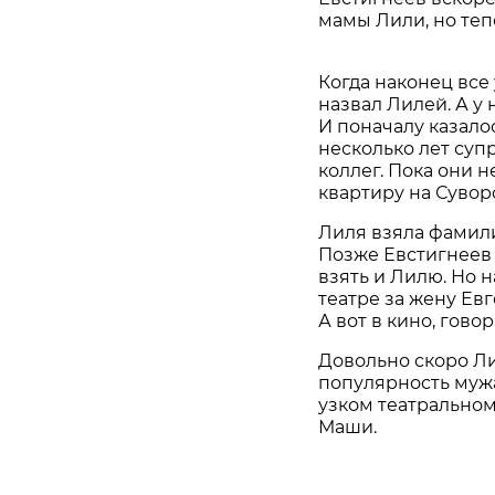
мамы Лили, но теп
Когда наконец все
назвал Лилей. А у
И поначалу казалос
несколько лет суп
коллег. Пока они 
квартиру на Суворо
Лиля взяла фамили
Позже Евстигнеев
взять и Лилю. Но н
театре за жену Ев
А вот в кино, говор
Довольно скоро Ли
популярность мужа
узком театральном
Маши.