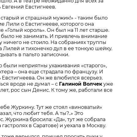
шло. А в театре неожиданно для всех за
ь Евгений Евстигнеев.
е старый и страшный мужик!» - таким было
е Лили о Евстигнееве, которого она
е «Голый король». Он был на 11 лет старше.
 было не занимать. И привлечь внимание
у ничего не стоило. На собраниях труппы
а Лилей и тихонечко дул в ее тонкую шейку.
дывать в пальто записочки.
о были неприятны ухаживания «старого»,
тера – она еще страдала по французу. И
ь Евстигнеева. Он же влюбился всерьез.
ься вроде не думал – с
Галиной Волчек
уже
ет, рос сын Денис. К тому же, работали все
себе Журкину. Тут же стоял «виноватый»
зал, что любит тебя. А ты?..» Это
. Журкина бросила: «Да», тут же собрала
 гастролях в Саратове) и уехала в Москву.
 тоже вернулся, пришел просить руки у