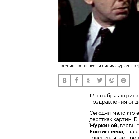
Евгений Евстигнеев и Лилия Журкина в ф
12 октября актрис
поздравления от до
Сегодня мало кто е
десятках картин. 
Журкиной,
взявше
Евстигнеева
, оказ
говорится, не пре