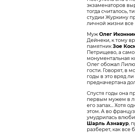
экзаменаторов вы
тогда считалось, 
студии Журкину пр
личной жизни все 
Муж
Олег Иконни
Дейнеки, к тому вр
памятник
Зое Кос
Петрищево, а само
монументальная ко
Олег обожал Лилю,
гости. Говорят, в 
годы в это вряд ли
предначертана дол
Спустя годы она пр
первым мужем в лю
его запах… Хотя од
этом. А во францу
умудрилась влюбит
Шарль Азнавур
, 
разберет, как все 