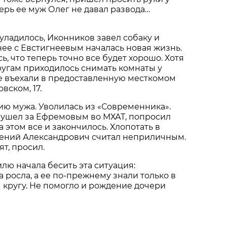
ерь ее муж Олег не давал развода…
 уладилось, Иконников завел собаку и
 нее с Евстигнеевым началась новая жизнь.
ь, что теперь точно все будет хорошо. Хотя
ругам приходилось снимать комнаты у
не въехали в предоставленную месткомом
вском, 17.
ю мужа. Уволилась из «Современника».
 ушел за Ефремовым во МХАТ, попросил
а этом все и закончилось. Хлопотать в
гений Александрович считал неприличным.
ят, просил.
лю начала бесить эта ситуация:
 росла, а ее по-прежнему знали только в
 кругу. Не помогло и рождение дочери