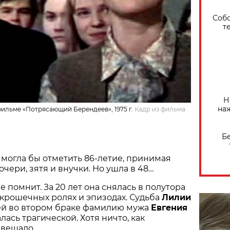
Собо
т
Н
на
ильме «Потрясающий Берендеев», 1975 г.
Кадр из фильма
Б
а могла бы отметить 86-летие, принимая
чери, зятя и внучки. Но ушла в 48…
е помнит. За 20 лет она снялась в полутора
В крошечных ролях и эпизодах. Судьба
Лилии
й во втором браке фамилию мужа
Евгения
алась трагической. Хотя ничто, как
двещало…