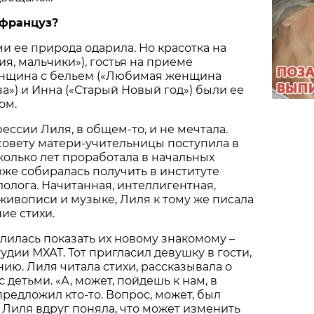
 француз?
 ее природа одарила. Но красотка на
я, мальчики»), гостья на приеме
женщина с бельем («Любимая женщина
а») и Инна («Старый Новый год») были ее
ом.
ессии Лиля, в общем-то, и не мечтала.
 совету матери-учительницы поступила в
олько лет проработала в начальных
зже собиралась получить в институте
олога. Начитанная, интеллигентная,
ивописи и музыке, Лиля к тому же писала
ие стихи.
илась показать их новому знакомому –
удии МХАТ. Тот пригласил девушку в гости,
ию. Лиля читала стихи, рассказывала о
 детьми. «А, может, пойдешь к нам, в
предложил кто-то. Вопрос, может, был
Лиля вдруг поняла, что может изменить