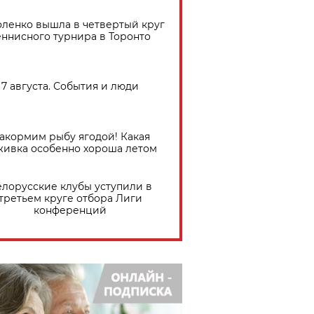
ленко вышла в четвертый круг
еннисного турнира в Торонто
7 августа. События и люди
акормим рыбу ягодой! Какая
живка особенно хороша летом
елорусские клубы уступили в
третьем круге отбора Лиги
конференций