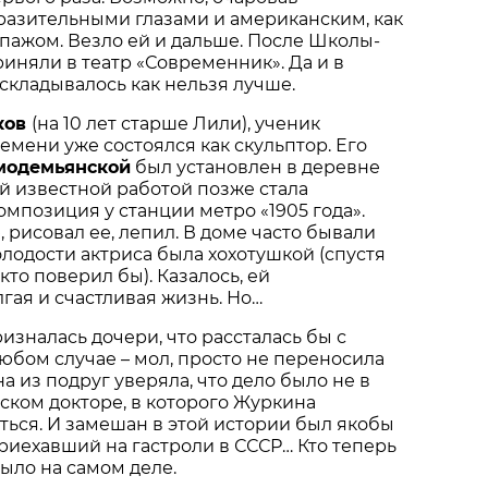
разительными глазами и американским, как
типажом. Везло ей и дальше. После Школы-
иняли в театр «Современник». Да и в
складывалось как нельзя лучше.
ков
(на 10 лет старше Лили), ученик
емени уже состоялся как скульптор. Его
модемьянской
был установлен в деревне
й известной работой позже стала
мпозиция у станции метро «1905 года».
 рисовал ее, лепил. В доме часто бывали
молодости актриса была хохотушкой (спустя
 кто поверил бы). Казалось, ей
гая и счастливая жизнь. Но…
изналась дочери, что рассталась бы с
бом случае – мол, просто не переносила
на из подруг уверяла, что дело было не в
зском докторе, в которого Журкина
ься. И замешан в этой истории был якобы
приехавший на гастроли в СССР… Кто теперь
было на самом деле.