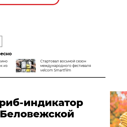
ресно
кино
Стартовал восьмой сезон
к из
международного фестиваля
velcom Smartfilm
риб-индикатор
 Беловежской