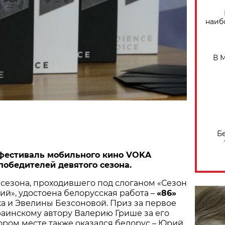
наиб
В 
Б
фестиваль
мобильного кино VOKA
победителей девятого сезона.
 сезона, проходившего под слоганом «Сезон
ий», удостоена белорусская работа –
«86»
а и Эвелины Безсоновой. Приз за первое
раинскому автору Валерию Грише за его
тором месте также оказался белорус – Юрий