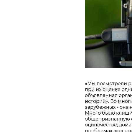
«Мы посмотрели ра
при их оценке од
объявленная орган
историй». Во мног
зарубежных - она 
Много было клиши
общепризнанную ф
одиночестве, дома
проблемах экологи