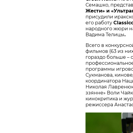
Семашко, предста
Жести» и «Ультра
присудили иракск
его работу
Classic
народного жюри н
Вадима Телицы
.
Всего в конкурсно
фильмов (63 из ни
гораздо больше – 
профессиональное 
программы игрово
Сукманова, кинове
координатора Наци
Николая Лавренюк
ззянне» Воли Чайк
кинокритика и жур
режиссера Анаста