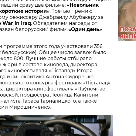
вивший сразу два фильма:
«Невольник
короткие истории»
. Третью премию
ому режиссеру Джабраилу Абубакеру за
o War in Iraq
. Обладателем награды от
азван белорусский фильм
«Один день»
й программе этого года участвовали 356
х белорусские). Общее число заявок было
около 800. Лучшие работы отбирало
жюри в составе киноведа, директора
го кинофестиваля «Лiстапад» Игоря
да и кинокритика Антона Сидоренко,
онального конкурса фестиваля «Лiстапад»
а, директора кинофестиваля «Паўночнае
овской, продюсера Леонида Калитени,
налиста Тараса Тарналицкого, а также
сии Мирошниченко.