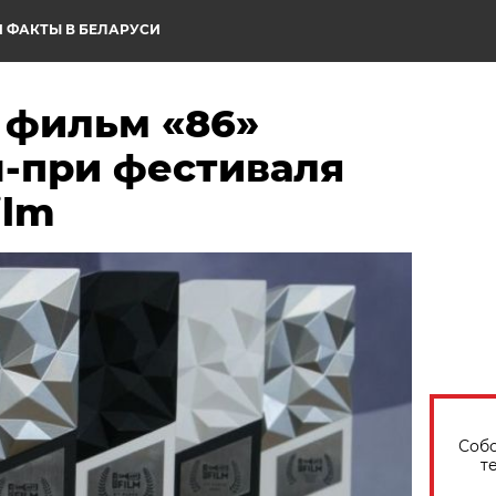
 ФАКТЫ В БЕЛАРУСИ
 фильм «86»
н-при фестиваля
ilm
Собо
т