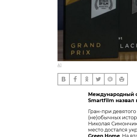
A1
Международный 
Smartfilm
назвал 
Гран-при девятого
(не)обычных истор
Николая Симончик
место достался ук
Green
Home
. На в