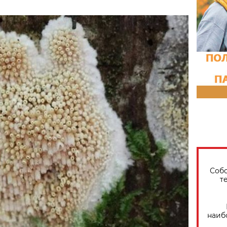
Собо
т
наиб