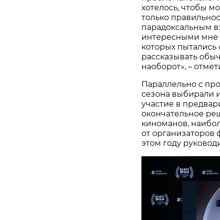
хотелось, чтобы м
только правильнос
парадоксальным вз
интересными мне 
которых пытались 
рассказывать обы
наоборот», – отме
Параллельно с пр
сезона выбирали и
участие в предвар
окончательное ре
киноманов, наибо
от организаторов 
этом году руковод