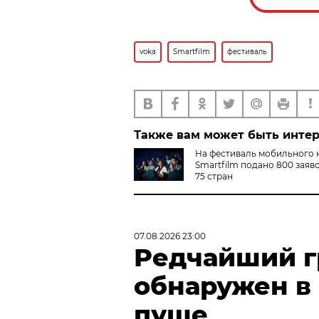
voka
Smartfilm
фестиваль
Также вам может быть инте
На фестиваль мобильного 
Smartfilm подано 800 заяво
75 стран
07.08.2026 23:00
Редчайший г
обнаружен в
пуще