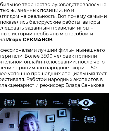
обильное творчество руководствовалось не
тью жизненных позиций, но и
глядом на реальность. Вот почему самыми
показались белорусские работы, авторы
следовать заданным правилам игры –
чные истории необычным способом и
тил
Игорь СУКМАНОВ
.
офессионалами лучший фильм нынешнего
 зрители. Более 3500 человек приняли
ительном онлайн-голосовании, после чего
шение принимало народное жюри – 150
лее успешно прошедших специальный тест
фестиваля. Работой народных экспертов в
ила сценарист и режиссер Влада Сенькова.