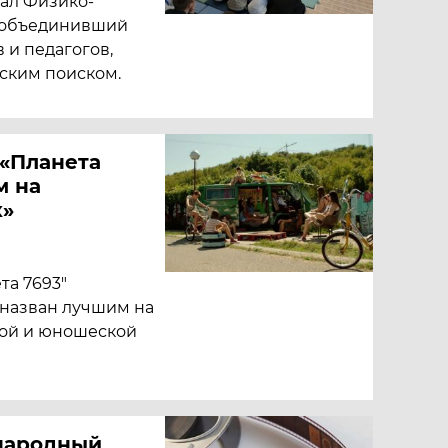
вал Физико-
, объединивший
 и педагогов,
ским поиском.
«Планета
м на
к»
та 7693"
 назван лучшим на
кой и юношеской
народный