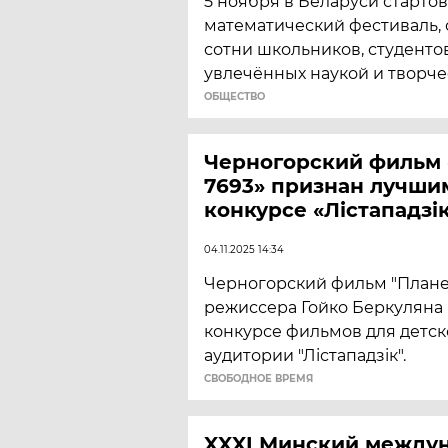
5 ноября в Беларуси старто
математический фестиваль
сотни школьников, студентов
увлечённых наукой и творче
ОБЩЕСТВО
Черногорский фильм 
7693» признан лучши
конкурсе «Лістападзі
04.11.2025 14:34
Черногорский фильм "Плане
режиссера Гойко Беркуляна
конкурсе фильмов для детс
аудитории "Лістападзік".
CВОБОДНОЕ ВРЕМЯ
XXXI Минский между