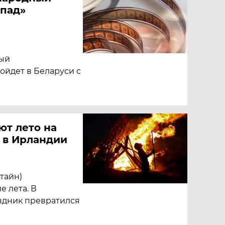
апад»
ый
ойдет в Беларуси с
ют лето на
 в Ирландии
тайн)
 лета. В
здник превратился