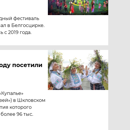
дный фестиваль
ал в Белгосцирке.
 с 2019 года.
оду посетили
«Купалье»
зей») в Шкловском
тия которого
более 96 тыс.