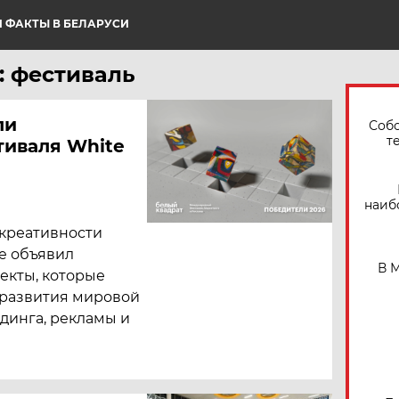
 ФАКТЫ В БЕЛАРУСИ
: фестиваль
ли
Собо
т
иваля White
наиб
креативности
re объявил
В 
оекты, которые
 развития мировой
динга, рекламы и