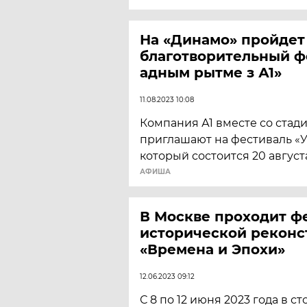
На «Динамо» пройдет
благотворительный ф
адным рытме з А1»
11.08.2023 10:08
Компания А1 вместе со ста
приглашают на фестиваль «У
который состоится 20 август
АФИША
В Москве проходит ф
исторической реконс
«Времена и Эпохи»
12.06.2023 09:12
С 8 по 12 июня 2023 года в с