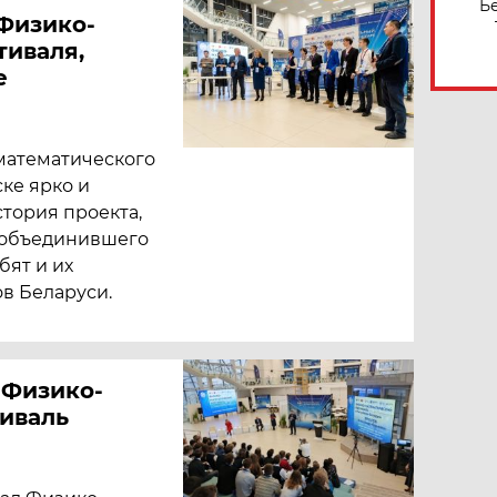
Б
Физико-
тиваля,
е
математического
ке ярко и
стория проекта,
и объединившего
бят и их
ов Беларуси.
 Физико-
иваль