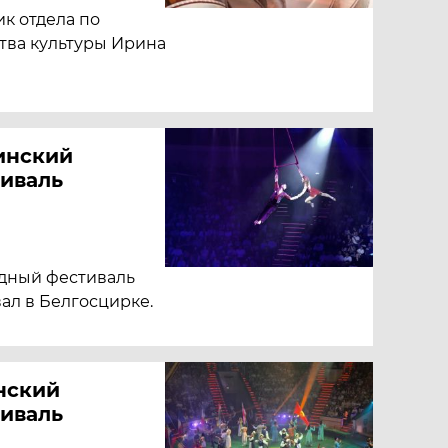
ик отдела по
тва культуры Ирина
инский
иваль
дный фестиваль
ал в Белгосцирке.
нский
иваль