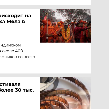
роисходит на
ха Мела в
 индийском
я около 400
омников со всего
стиваля
олее 30 тыс.