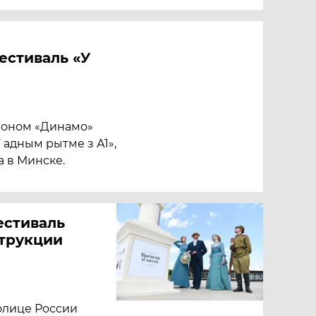
естиваль «У
дионом «Динамо»
 адным рытме з А1»,
а в Минске.
естиваль
трукции
толице России