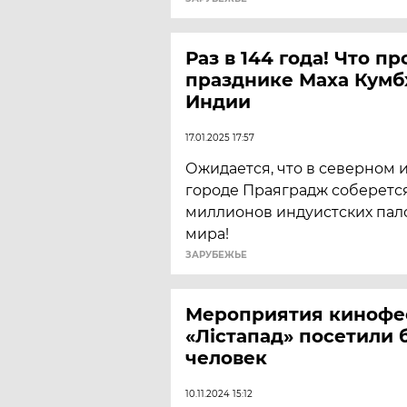
Раз в 144 года! Что п
празднике Маха Кумб
Индии
17.01.2025 17:57
Ожидается, что в северном
городе Праяградж соберетс
миллионов индуистских пал
мира!
ЗАРУБЕЖЬЕ
Мероприятия кинофе
«Лістапад» посетили б
человек
10.11.2024 15:12