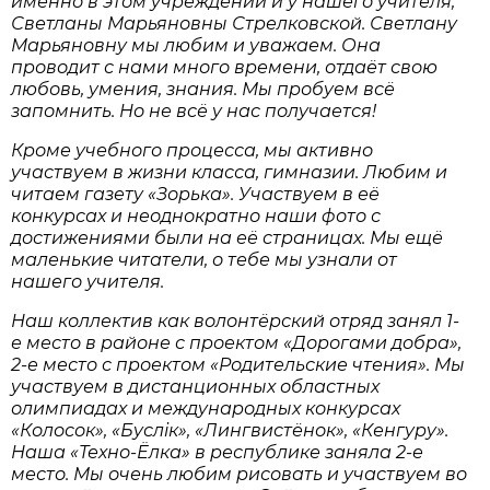
именно в этом учреждении и у нашего учителя,
Светланы Марьяновны Стрелковской. Светлану
Марьяновну мы любим и уважаем. Она
проводит с нами много времени, отдаёт свою
любовь, умения, знания. Мы пробуем всё
запомнить. Но не всё у нас получается!
Кроме учебного процесса, мы активно
участвуем в жизни класса, гимназии. Любим и
читаем газету «Зорька». Участвуем в её
конкурсах и неоднократно наши фото с
достижениями были на её страницах. Мы ещё
маленькие читатели, о тебе мы узнали от
нашего учителя.
Наш коллектив как волонтёрский отряд занял 1-
е место в районе с проектом «Дорогами добра»,
2-е место с проектом «Родительские чтения». Мы
участвуем в дистанционных областных
олимпиадах и международных конкурсах
«Колосок», «Бусл
і
к», «Лингвистёнок»
,
«Кенгуру».
Наша «Техно-Ёлка» в республике заняла 2-е
место. Мы очень любим рисовать и участвуем во