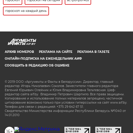
гороскоп
гороскоп на сегодня
астропрогноз
гороскоп на каждый день
AIF.BY
АРХИВ НОМЕРОВ
РЕКЛАМА НА САЙТЕ
РЕКЛАМА В ГАЗЕТЕ
ОНЛАЙН-ПОДПИСКА НА ЕЖЕНЕДЕЛЬНИК АИФ
СООБЩИТЬ В РЕДАКЦИЮ ОБ ОШИБКЕ
© 2019 ООО «Аргументы и Факты в Белоруссии». Директор, главный
редактор: Игорь Николаевич Соколов. Заместители главного редактора:
Евгений Юрьевич Олейник и Юлия Владимировна Тельтевская. Шеф-
редактор сайта aif.by: Владимир Петрович Шарпило. Все права защищены.
Копирование и использование полных материалов запрещено, частичное
цитирование возможно только при условии гиперссылки на сайт www.aif.by.
Телефон для связи с редакцией: +375 29 642 67 51.
Свидетельство Министерства информации Республики Беларусь №1040 от
14.01.2010
16+