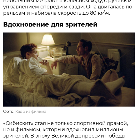
небольшим метров на колёсном ходу, с рулевым
управлением спереди и сзади. Она двигалась по
рельсам и набирала скорость до 80 км\ч.
Вдохновение для
зрителей
Фото:
Кадр из фильма
«Сибискит» стал не только спортивной драмой,
но и фильмом, который вдохновил миллионы
зрителей. В эпоху Великой депрессии победы