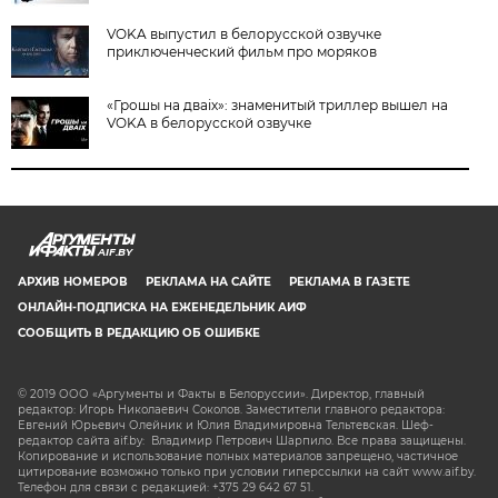
VOKA выпустил в белорусской озвучке
приключенческий фильм про моряков
«Грошы на дваіх»: знаменитый триллер вышел на
VOKA в белорусской озвучке
AIF.BY
АРХИВ НОМЕРОВ
РЕКЛАМА НА САЙТЕ
РЕКЛАМА В ГАЗЕТЕ
ОНЛАЙН-ПОДПИСКА НА ЕЖЕНЕДЕЛЬНИК АИФ
СООБЩИТЬ В РЕДАКЦИЮ ОБ ОШИБКЕ
© 2019 ООО «Аргументы и Факты в Белоруссии». Директор, главный
редактор: Игорь Николаевич Соколов. Заместители главного редактора:
Евгений Юрьевич Олейник и Юлия Владимировна Тельтевская. Шеф-
редактор сайта aif.by: Владимир Петрович Шарпило. Все права защищены.
Копирование и использование полных материалов запрещено, частичное
цитирование возможно только при условии гиперссылки на сайт www.aif.by.
Телефон для связи с редакцией: +375 29 642 67 51.