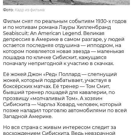
Фото:
Кадр из фильма
Фильм снят по реальным событиям 1930-х годов
и по мотивам романа Лауры Хилленбранд
Seabiscuit: An American Legend. Великая
депрессия в Америке в самом разгаре, у людей
остается последняя отдушина — ипподром, на
котором появляется новая звезда — маленькая
лошадка по кличке Сибискит, кажущаяся
поначалу непригодной к участию в скачках.
Её жокей Джон «Ред» Поллард — слепнущий
жокей, который подрабатывает, участвуя в
боксёрских матчах. Её тренер — Том Смит,
бывший тренер лошадей для кавалерии, по
прозвищу «молчаливый Том». А хозяин
Сибискита — Чарльз Ховард, человек, который
позже наладил торговлю автомобилями по всей
Западной Америке.
Но вся страна с живым интересом следит за
восхождением Сибискита. Ведь невзрачной