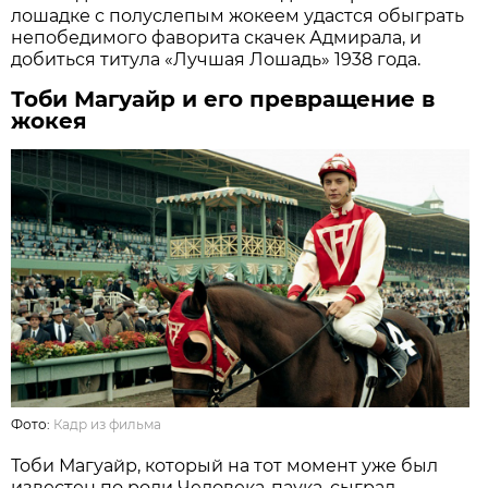
лошадке с полуслепым жокеем удастся обыграть
непобедимого фаворита скачек Адмирала, и
добиться титула «Лучшая Лошадь» 1938 года.
Тоби Магуайр и его превращение в
жокея
Фото:
Кадр из фильма
Тоби Магуайр, который на тот момент уже был
известен по роли Человека-паука, сыграл