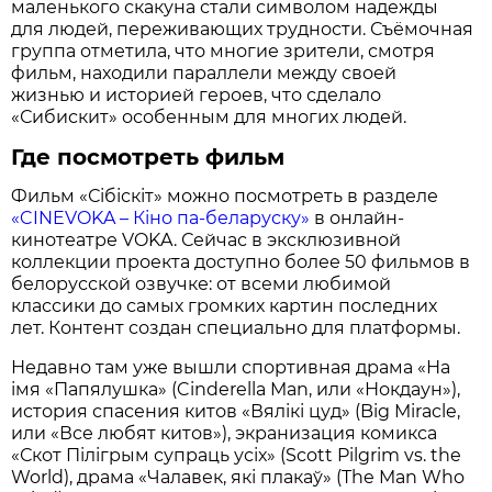
маленького скакуна стали символом надежды
для людей, переживающих трудности. Съёмочная
группа отметила, что многие зрители, смотря
фильм, находили параллели между своей
жизнью и историей героев, что сделало
«Сибискит» особенным для многих людей.
Где посмотреть фильм
Фильм «Сібіскіт» можно посмотреть в разделе
«CINEVOKA – Кіно па-беларуску»
в онлайн-
кинотеатре VOKA. Сейчас в эксклюзивной
коллекции проекта доступно более 50 фильмов в
белорусской озвучке: от всеми любимой
классики до самых громких картин последних
лет. Контент создан специально для платформы.
Недавно там уже вышли спортивная драма «На
імя «Папялушка» (Cinderella Man, или «Нокдаун»),
история спасения китов «Вялікі цуд» (Big Miracle,
или «Все любят китов»), экранизация комикса
«Скот Пілігрым супраць усіх» (Scott Pilgrim vs. the
World), драма «Чалавек, які плакаў» (The Man Who