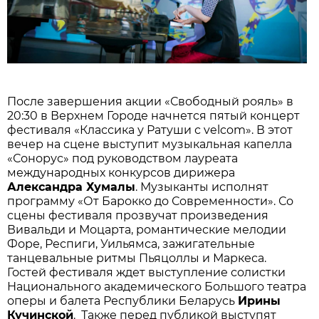
После завершения акции «Свободный рояль» в
20:30 в Верхнем Городе начнется пятый концерт
фестиваля «Классика у Ратуши с velcom». В этот
вечер на сцене выступит музыкальная капелла
«Сонорус» под руководством лауреата
международных конкурсов дирижера
Александра Хумалы
. Музыканты исполнят
программу «От Барокко до Современности». Со
сцены фестиваля прозвучат произведения
Вивальди и Моцарта, романтические мелодии
Форе, Респиги, Уильямса, зажигательные
танцевальные ритмы Пьяцоллы и Маркеса.
Гостей фестиваля ждет выступление солистки
Национального академического Большого театра
оперы и балета Республики Беларусь
Ирины
Кучинской
. Также перед публикой выступят