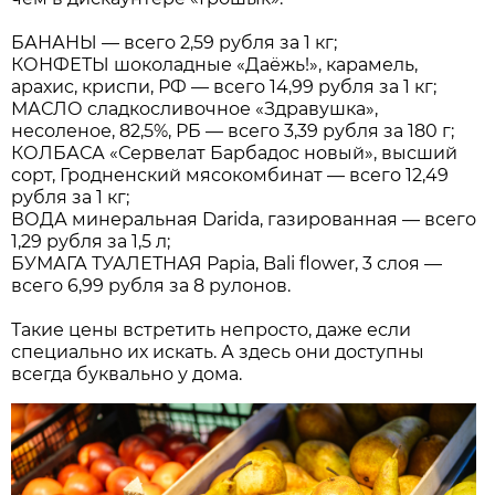
БАНАНЫ — всего 2,59 рубля за 1 кг;
КОНФЕТЫ шоколадные «Даёжь!», карамель,
арахис, криспи, РФ — всего 14,99 рубля за 1 кг;
МАСЛО сладкосливочное «Здравушка»,
несоленое, 82,5%, РБ — всего 3,39 рубля за 180 г;
КОЛБАСА «Сервелат Барбадос новый», высший
сорт, Гродненский мясокомбинат — всего 12,49
рубля за 1 кг;
ВОДА минеральная Darida, газированная — всего
1,29 рубля за 1,5 л;
БУМАГА ТУАЛЕТНАЯ Papia, Bali flower, 3 слоя —
всего 6,99 рубля за 8 рулонов.
Такие цены встретить непросто, даже если
специально их искать. А здесь они доступны
всегда буквально у дома.