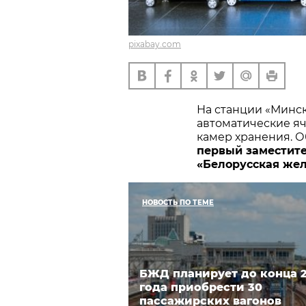
pixabay.com
На станции «Минс
автоматические я
камер хранения. О
первый заместит
«Белорусская жел
НОВОСТЬ ПО ТЕМЕ
БЖД планирует до конца 
года приобрести 30
пассажирских вагонов