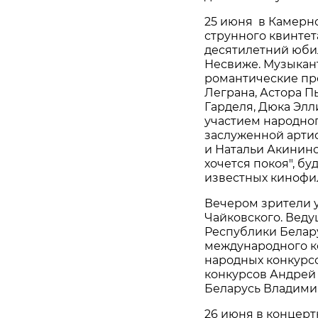
25 июня в Камерно
струнного квинтет
десятилетний юбил
Несвиже. Музыкан
романтические пр
Леграна, Астора П
Гарделя, Дюка Элл
участием народног
заслуженной артис
и Натальи Акинино
хочется покоя", б
известных кинофи
Вечером зрители у
Чайковского. Веду
Республики Белару
международного к
народных конкурс
конкурсов Андрей 
Беларусь Владимир
26 июня в концерт