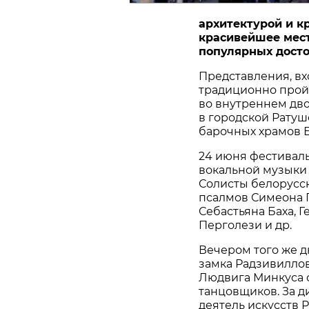
архитектурой и 
красивейшее мест
популярных досто
Представления, вх
традиционно пройд
во внутреннем дво
в го­родской Ратуш
барочных храмов Е
24 июня фестиваль
вокальной музыки 
Солисты белорусс
псалмов Симеона 
Себастьяна Баха, 
Перголези и др.
Вечером того же д
замка Радзивиллов
Людвига Минкуса 
танцовщиков. За 
деятель ис­кусств