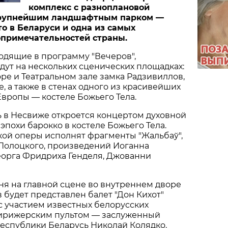
комплекс с разноплановой
крупнейшим ландшафтным парком —
о в Беларуси и одна из самых
примечательностей страны.
одящие в программу "Вечеров",
ут на нескольких сценических площадках:
ре и Театральном зале замка Радзивиллов,
е, а также в стенах одного из кра­сивейших
вропы — костеле Божьего Тела.
 в Несвиже откроется концертом духовной
эпохи барокко в костеле Божьего Тела.
кой оперы исполнят фрагменты "Жальбаў",
Полоцкого, произведе­ний Иоганна
Георга Фридриха Генделя, Джованни
ня на главной сцене во вну­треннем дворе
 будет представлен балет "Дон Кихот"
с участием известных белорусских
дирижерским пультом — заслуженный
 Республики Беларусь Николай Колядко.