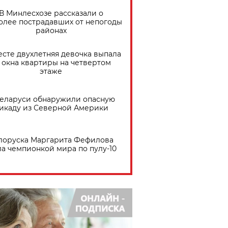
В Минлесхозе рассказали о
олее пострадавших от непогоды
районах
есте двухлетняя девочка выпала
 окна квартиры на четвертом
этаже
Беларуси обнаружили опасную
икаду из Северной Америки
лоруска Маргарита Фефилова
ла чемпионкой мира по пулу-10