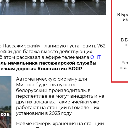
В Бр
из
В 
ц
к-Пассажирский» планируют установить 762
чейки для багажа вместо действующих
б этом рассказал в эфире телеканала
ОНТ
Бе
ель начальника пассажирской службы
ста
езная дорога» Константин БОЯР
.
Автоматическую систему для
Минска будет выпускать
белорусский производитель, в
перспективе ее могут внедрить и на
других вокзалах. Такие ячейки уже
работают на станции в Гомеле – их
установили в 2023 году.
2026
Новые камеры хранения на станции