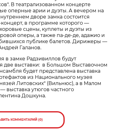
сов". В театрализованном концерте
ые оперные арии и дуэты. А вечером на
внутреннем дворе замка состоится
концерт, в программе которого —
хоровые сцены, куплеты и дуэты из
ровой оперы, а также па-де-де, адажио и
бив­шихся публике балетов. Дирижеры —
Андрей Галанов.
я в замке Радзивиллов будут
я две выставки: в Большом Выставочном
нсамбля будет представлена выставка
ртефактов из Национального музея
нязей Литовских" (Вильнюс), а в Малом
— выставка утюгов частного
лентина Дошкуна.
АВИТЬ КОММЕНТАРИЙ (0)