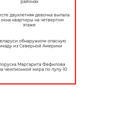
районах
есте двухлетняя девочка выпала
 окна квартиры на четвертом
этаже
Беларуси обнаружили опасную
икаду из Северной Америки
лоруска Маргарита Фефилова
ла чемпионкой мира по пулу-10