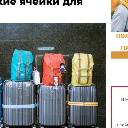
кие ячейки для
В 
наиб