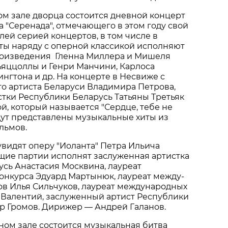
м зале дворца состоится дневной концерт
а "Серенада", отмечающего в этом году свой
ей серией концертов, в том числе в
ты наряду с оперной классикой исполняют
оизведения Гленна Миллера и Мишеля
ьяццоллы и Генри Манчини, Карлоса
ингтона и др. На концерте в Несвиже с
о артиста Беларуси Влади­мира Петрова,
тки Республики Беларусь Татьяны Третьяк
й, который называется "Сердце, тебе не
удут представлены музыкальные хиты из
льмов.
видят оперу "Иоланта" Петра Ильича
­щие партии исполнят заслуженная артист­ка
сь Анастасия Москвина, лауреат
онкурса Эдуард Мартынюк, лауреат между­
ов Илья Сильчуков, лауреат международных
Ва­лентий, заслуженный артист Республики
 Громов. Дири­жер — Андрей Галанов.
ном зале состоится музы­кальная битва