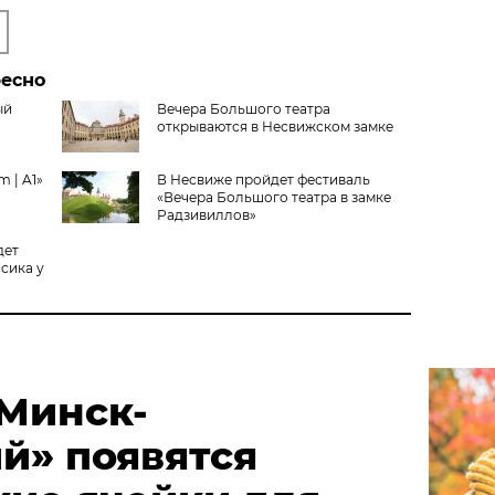
ресно
ый
Вечера Большого театра
открываются в Несвижском замке
m | A1»
В Несвиже пройдет фестиваль
«Вечера Большого театра в замке
Радзивиллов»
дет
сика у
«Минск-
й» появятся