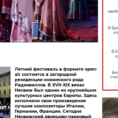
наиб
В Бр
из
В 
ц
Летний фестиваль в формате
open
-
Бе
air
состоится в загородной
ста
резиденции княжеского рода
Радзивиллов. В XVII–XIX веках
Несвиж был одним из крупнейших
культурных центров Европы. Здесь
исполняли свои произведения
в
лучшие композиторы Италии,
ут с
Германии, Франции. Сегодня
Несвижский дворцово-парковый