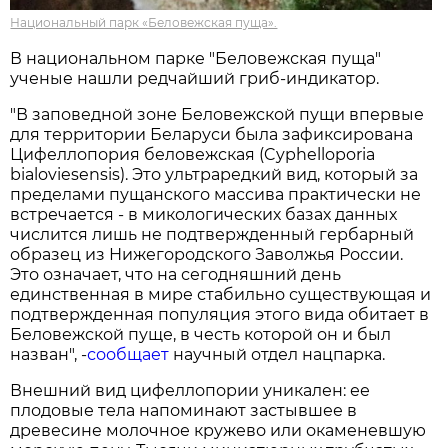
Национальный парк «Беловежская пуща».
В национальном парке "Беловежская пуща"
ученые нашли редчайший гриб-индикатор.
"В заповедной зоне Беловежской пущи впервые
для территории Беларуси была зафиксирована
Цифеллопория беловежская (Cyphelloporia
bialoviesensis). Это ультраредкий вид, который за
пределами пущанского массива практически не
встречается - в микологических базах данных
числится лишь не подтвержденный гербарный
образец из Нижегородского Заволжья России.
Это означает, что на сегодняшний день
единственная в мире стабильно существующая и
подтвержденная популяция этого вида обитает в
Беловежской пуще, в честь которой он и был
назван", -
сообщает
научный отдел нацпарка.
Внешний вид цифеллопории уникален: ее
плодовые тела напоминают застывшее в
древесине молочное кружево или окаменевшую