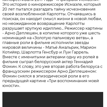
Это история о кинорежиссере Исмаэле, который
20 лет пытался разгадать тайну исчезновения
своей возлюбленной Карлотты. Отчаявшись в
поисках, он находит смысл жизни в новой любви,
но неожиданное возвращение Карлотты
разрушает хрупкую идиллию... Режиссер картины
- Арно Деплешен, в копилке которого уже шесть
номинаций на «Золотую пальмовую ветвь», а
главные роли в фильме исполнили звезды
мировой величины - Матьё Амальрик, Марион
Котийяр, Шарлотта Генсбур и Луи Гаррель.
Вместе с именитыми актерами одну из ролей в
фильме сыграл белорусский актер Геннадий
Фомин. К слову, это уже вторая работа белоруса с
французским режиссером Арно Деплешеном:
Фомин снялся в эпизодической роли в его
предыдущей картине «Три воспоминания моей
юности».