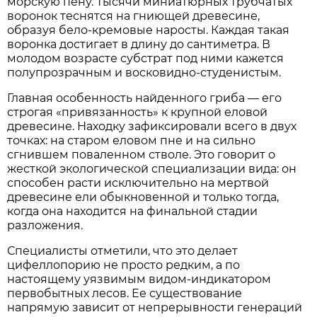
морскую пену. Тысячи миниатюрных трубчатых
воронок теснятся на гниющей древесине,
образуя бело-кремовые наросты. Каждая такая
воронка достигает в длину до сантиметра. В
молодом возрасте субстрат под ними кажется
полупрозрачным и восковидно-студенистым.
Главная особенность найденного гриба — его
строгая «привязанность» к крупной еловой
древесине. Находку зафиксировали всего в двух
точках: на старом еловом пне и на сильно
сгнившем поваленном стволе. Это говорит о
жесткой экологической специализации вида: он
способен расти исключительно на мертвой
древесине ели обыкновенной и только тогда,
когда она находится на финальной стадии
разложения.
Специалисты отметили, что это делает
цифеллопорию не просто редким, а по
настоящему уязвимым видом-индикатором
первобытных лесов. Ее существование
напрямую зависит от непрерывности генераций