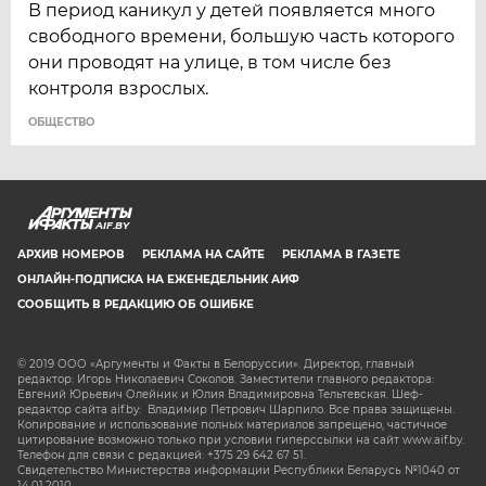
В период каникул у детей появляется много
свободного времени, большую часть которого
они проводят на улице, в том числе без
контроля взрослых.
ОБЩЕСТВО
AIF.BY
АРХИВ НОМЕРОВ
РЕКЛАМА НА САЙТЕ
РЕКЛАМА В ГАЗЕТЕ
ОНЛАЙН-ПОДПИСКА НА ЕЖЕНЕДЕЛЬНИК АИФ
СООБЩИТЬ В РЕДАКЦИЮ ОБ ОШИБКЕ
© 2019 ООО «Аргументы и Факты в Белоруссии». Директор, главный
редактор: Игорь Николаевич Соколов. Заместители главного редактора:
Евгений Юрьевич Олейник и Юлия Владимировна Тельтевская. Шеф-
редактор сайта aif.by: Владимир Петрович Шарпило. Все права защищены.
Копирование и использование полных материалов запрещено, частичное
цитирование возможно только при условии гиперссылки на сайт www.aif.by.
Телефон для связи с редакцией: +375 29 642 67 51.
Свидетельство Министерства информации Республики Беларусь №1040 от
14.01.2010