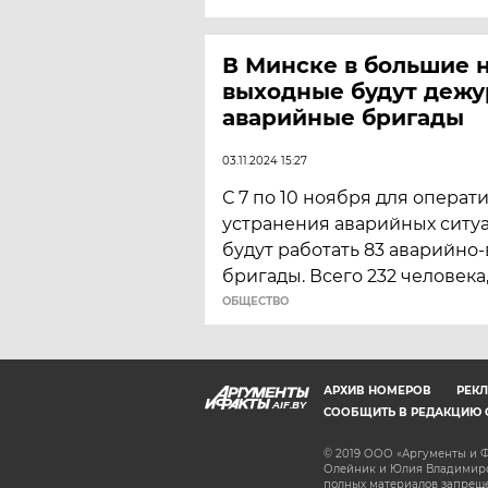
В Минске в большие 
выходные будут дежу
аварийные бригады
03.11.2024 15:27
С 7 по 10 ноября для операт
устранения аварийных ситуа
будут работать 83 аварийно
бригады. Всего 232 человека
ОБЩЕСТВО
АРХИВ НОМЕРОВ
РЕКЛ
AIF.BY
СООБЩИТЬ В РЕДАКЦИЮ 
© 2019 ООО «Аргументы и Ф
Олейник и Юлия Владимиров
полных материалов запрещен