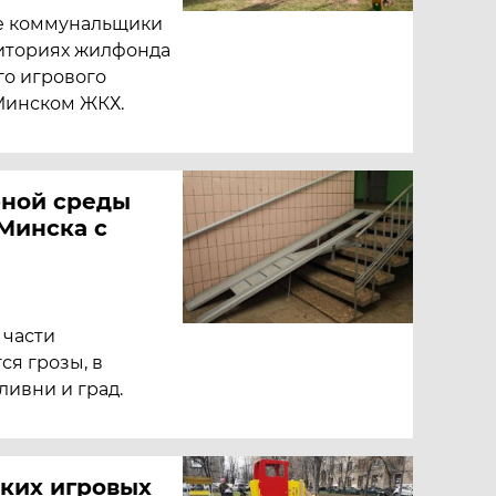
ые коммунальщики
иториях жилфонда
го игрового
Минском ЖКХ.
рной среды
Минска с
 части
я грозы, в
ливни и град.
ских игровых