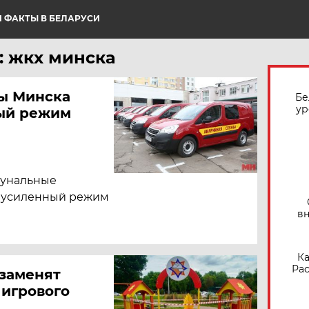
 ФАКТЫ В БЕЛАРУСИ
: жкх минска
ы Минска
Бе
ур
ный режим
ммунальные
а усиленный режим
вн
Ка
Рас
 заменят
 игрового