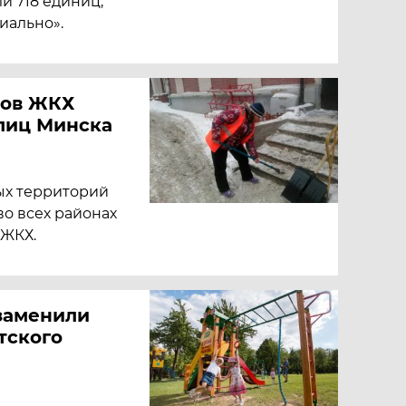
и 718 единиц,
иально».
ков ЖКХ
улиц Минска
ых территорий
во всех районах
 ЖКХ.
 заменили
тского