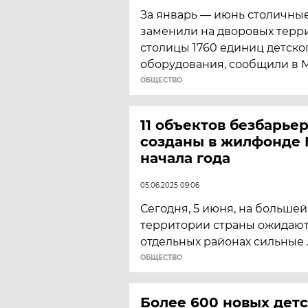
За январь — июнь столичн
заменили на дворовых терр
столицы 1760 единиц детско
оборудования, сообщили в 
ОБЩЕСТВО
11 объектов безбарье
созданы в жилфонде 
начала года
05.06.2025 09:06
Сегодня, 5 июня, на большей
территории страны ожидаютс
отдельных районах сильные 
ОБЩЕСТВО
Более 600 новых дет