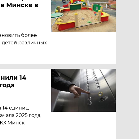
 в Минске в
тановить более
я детей различных
нили 14
 года
 14 единиц
чала 2025 года,
ЖКХ Минск