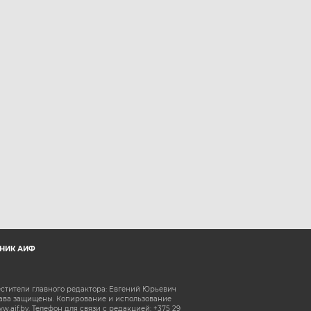
НИК АИФ
естители главного редактора: Евгений Юрьевич
рава защищены. Копирование и использование
aif.by. Телефон для связи с редакцией: +375 29