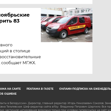
ноябрьские
рить 83
ивного
ций в столице
-восстановительные
, сообщает МГЖХ.
АМА НА САЙТЕ
РЕКЛАМА В ГАЗЕТЕ
ОНЛАЙН-ПОДПИСКА НА ЕЖЕНЕДЕЛЬ
ОБ ОШИБКЕ
акты в Белоруссии». Директор, главный редактор: Игорь Николаевич Соколов. Зам
на Тельтевская. Шеф-редактор сайта aif.by: Владимир Петрович Шарпило. Все п
о, частичное цитирование возможно только при условии гиперссылки на сайт www.