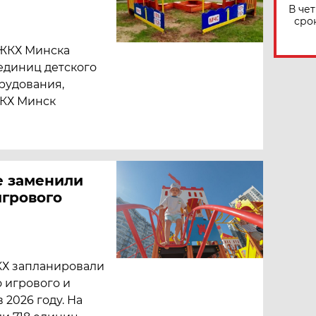
В че
сро
 ЖКХ Минска
единиц детского
рудования,
ЖКХ Минск
же заменили
игрового
КХ запланировали
о игрового и
2026 году. На