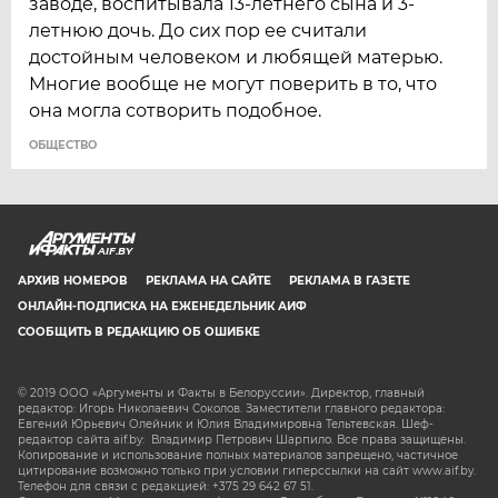
заводе, воспитывала 13-летнего сына и 3-
летнюю дочь. До сих пор ее считали
достойным человеком и любящей матерью.
Многие вообще не могут поверить в то, что
она могла сотворить подобное.
ОБЩЕСТВО
AIF.BY
АРХИВ НОМЕРОВ
РЕКЛАМА НА САЙТЕ
РЕКЛАМА В ГАЗЕТЕ
ОНЛАЙН-ПОДПИСКА НА ЕЖЕНЕДЕЛЬНИК АИФ
СООБЩИТЬ В РЕДАКЦИЮ ОБ ОШИБКЕ
© 2019 ООО «Аргументы и Факты в Белоруссии». Директор, главный
редактор: Игорь Николаевич Соколов. Заместители главного редактора:
Евгений Юрьевич Олейник и Юлия Владимировна Тельтевская. Шеф-
редактор сайта aif.by: Владимир Петрович Шарпило. Все права защищены.
Копирование и использование полных материалов запрещено, частичное
цитирование возможно только при условии гиперссылки на сайт www.aif.by.
Телефон для связи с редакцией: +375 29 642 67 51.