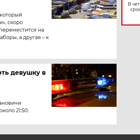
В че
сро
 который
», скоро
 переместится на
боры, а другая – к
ть девушку в
дановичи
коло 21:50.