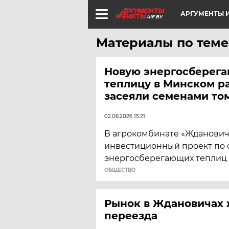
АРГУМЕНТЫ И
AIF.BY
Материалы по теме
Новую энергосберег
теплицу в Минском р
засеяли семенами то
02.06.2026 15:21
В агрокомбинате «Жданович
инвестиционный проект по с
энергосберегающих теплиц п
ОБЩЕСТВО
Рынок в Ждановичах 
переезда