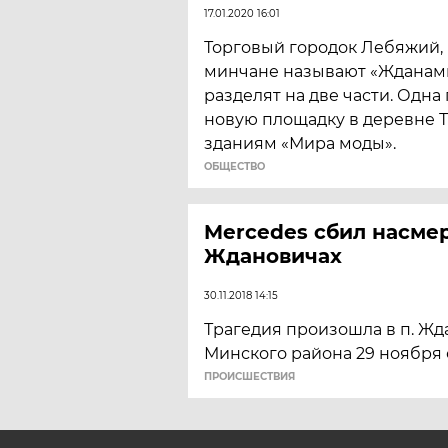
17.01.2020 16:01
Торговый городок Лебяжий,
минчане называют «Жданами
разделят на две части. Одна
новую площадку в деревне Та
зданиям «Мира моды».
ОБЩЕСТВО
Mercedes сбил насмер
Ждановичах
30.11.2018 14:15
Трагедия произошла в п. Ж
Минского района 29 ноября о
ПРОИСШЕСТВИЯ