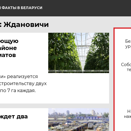
 ФАКТЫ В БЕЛАРУСИ
: Ждановичи
ающую
Бе
ур
айоне
матов
Собо
т
и» реализуется
троительству двух
о 7 га каждая.
Н
ждет два
на