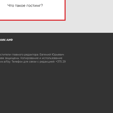
Что такое гостинг?
НИК АИФ
естители главного редактора: Евгений Юрьевич
рава защищены. Копирование и использование
aif.by. Телефон для связи с редакцией: +375 29