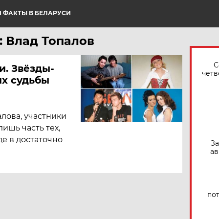
 ФАКТЫ В БЕЛАРУСИ
: Влад Топалов
С
и. Звёзды-
четв
их судьбы
лова, участники
 лишь часть тех,
де в достаточно
За
ав
по