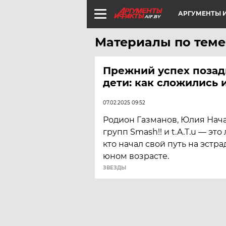
АРГУМЕНТЫ И
AIF.BY
Материалы по теме
Прежний успех позад
дети: как сложились 
07.02.2025 09:52
Родион Газманов, Юлия Нача
групп Smash!! и t.A.T.u — это
кто начал свой путь на эстра
юном возрасте.
ЗВЕЗДЫ