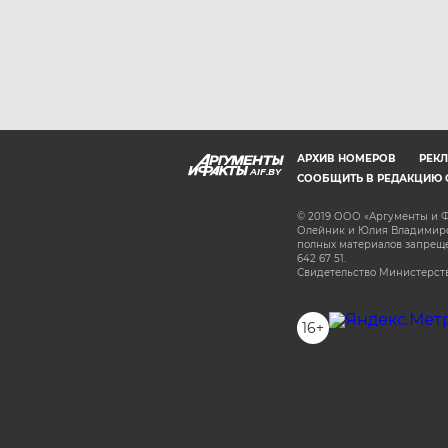
АРХИВ НОМЕРОВ
РЕКЛ
AIF.BY
СООБЩИТЬ В РЕДАКЦИЮ 
© 2019 ООО «Аргументы и Ф
Олейник и Юлия Владимиров
полных материалов запрещен
642 67 51.
Свидетельство Министерств
16+