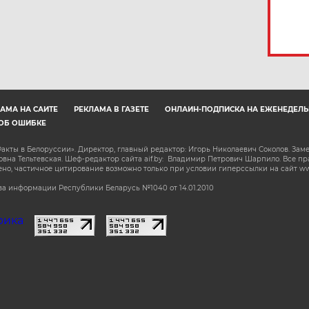
АМА НА САЙТЕ
РЕКЛАМА В ГАЗЕТЕ
ОНЛАЙН-ПОДПИСКА НА ЕЖЕНЕДЕЛЬ
ОБ ОШИБКЕ
акты в Белоруссии». Директор, главный редактор: Игорь Николаевич Соколов. Зам
на Тельтевская. Шеф-редактор сайта aif.by: Владимир Петрович Шарпило. Все п
о, частичное цитирование возможно только при условии гиперссылки на сайт www.
а информации Республики Беларусь №1040 от 14.01.2010