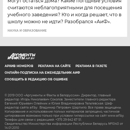
могут остаться дома? Какие погодные условия
считаются неблагоприятными для посещения
учебного заведения? Кто и когда решает, что в
школу можно не идти? Разобрался «АиФ».
НАУКА И ОБРАЗОВАНИЕ
AIF.BY
АРХИВ НОМЕРОВ
РЕКЛАМА НА САЙТЕ
РЕКЛАМА В ГАЗЕТЕ
ОНЛАЙН-ПОДПИСКА НА ЕЖЕНЕДЕЛЬНИК АИФ
СООБЩИТЬ В РЕДАКЦИЮ ОБ ОШИБКЕ
© 2019 ООО «Аргументы и Факты в Белоруссии». Директор, главный
редактор: Игорь Николаевич Соколов. Заместители главного редактора:
Евгений Юрьевич Олейник и Юлия Владимировна Тельтевская. Шеф-
редактор сайта aif.by: Владимир Петрович Шарпило. Все права защищены.
Копирование и использование полных материалов запрещено, частичное
цитирование возможно только при условии гиперссылки на сайт www.aif.by.
Телефон для связи с редакцией: +375 29 642 67 51.
Свидетельство Министерства информации Республики Беларусь №1040 от
14.01.2010