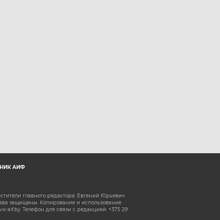
НИК АИФ
естители главного редактора: Евгений Юрьевич
рава защищены. Копирование и использование
aif.by. Телефон для связи с редакцией: +375 29