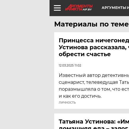
АРГУМЕНТЫ И
AIF.BY
Материалы по теме:
Принцесса ничегонед
Устинова рассказала,
обрести счастье
12.03.2025 11:02
Известный автор детективн
сценарист, телеведущая Тат
поразмышляла о том, что ес
и как его достичь.
ЛИЧНОСТЬ
Татьяна Устинова: «И
домашняя еда – залог