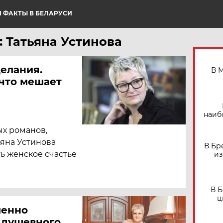
 ФАКТЫ В БЕЛАРУСИ
 Татьяна Устинова
елания.
В 
 что мешает
наиб
ых романов,
ьяна Устинова
В Бр
ть женское счастье
из
В 
ц
менно
 душевного