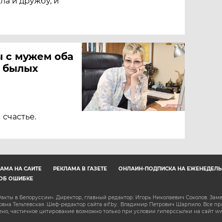
ла и дружбу, и
ы с мужем оба
х былых
счастье.
АМА НА САЙТЕ
РЕКЛАМА В ГАЗЕТЕ
ОНЛАЙН-ПОДПИСКА НА ЕЖЕНЕДЕЛЬ
ОБ ОШИБКЕ
акты в Белоруссии». Директор, главный редактор: Игорь Николаевич Соколов. Зам
на Тельтевская. Шеф-редактор сайта aif.by: Владимир Петрович Шарпило. Все п
о, частичное цитирование возможно только при условии гиперссылки на сайт www.