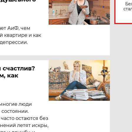
Бе
ста
ает АиФ, чем
й квартире и как
 депрессии.
 счастлив?
м, как
 многие люди
 состоянии.
часто остаются без
мнений летят искры,