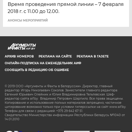
Время проведения прямой линии – 7 февраля
2018 г. с 11.00 до 12.00.
АНОНСЫ МЕРОПРИЯТИЙ
AIF.BY
АРХИВ НОМЕРОВ
РЕКЛАМА НА САЙТЕ
РЕКЛАМА В ГАЗЕТЕ
ОНЛАЙН-ПОДПИСКА НА ЕЖЕНЕДЕЛЬНИК АИФ
СООБЩИТЬ В РЕДАКЦИЮ ОБ ОШИБКЕ
© 2019 ООО «Аргументы и Факты в Белоруссии». Директор, главный
редактор: Игорь Николаевич Соколов. Заместители главного редактора:
Евгений Юрьевич Олейник и Юлия Владимировна Тельтевская. Шеф-
редактор сайта aif.by: Владимир Петрович Шарпило. Все права защищены.
Копирование и использование полных материалов запрещено, частичное
цитирование возможно только при условии гиперссылки на сайт www.aif.by.
Телефон для связи с редакцией: +375 29 642 67 51.
Свидетельство Министерства информации Республики Беларусь №1040 от
14.01.2010