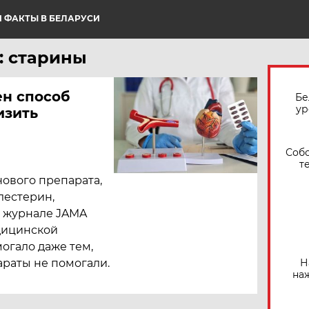
 ФАКТЫ В БЕЛАРУСИ
: старины
ен способ
Бе
ур
изить
Собо
т
ового препарата,
лестерин,
 журнале JAMA
дицинской
огало даже тем,
араты не помогали.
Н
на