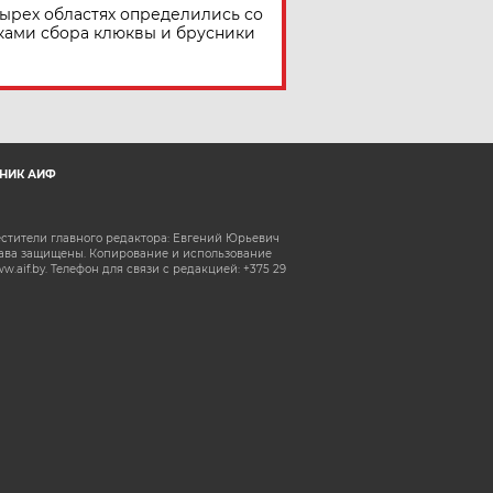
тырех областях определились со
ками сбора клюквы и брусники
НИК АИФ
естители главного редактора: Евгений Юрьевич
рава защищены. Копирование и использование
aif.by. Телефон для связи с редакцией: +375 29