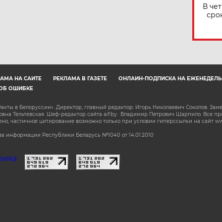
В че
сро
АМА НА САЙТЕ
РЕКЛАМА В ГАЗЕТЕ
ОНЛАЙН-ПОДПИСКА НА ЕЖЕНЕДЕЛЬ
ОБ ОШИБКЕ
акты в Белоруссии». Директор, главный редактор: Игорь Николаевич Соколов. Зам
на Тельтевская. Шеф-редактор сайта aif.by: Владимир Петрович Шарпило. Все п
о, частичное цитирование возможно только при условии гиперссылки на сайт www.
а информации Республики Беларусь №1040 от 14.01.2010