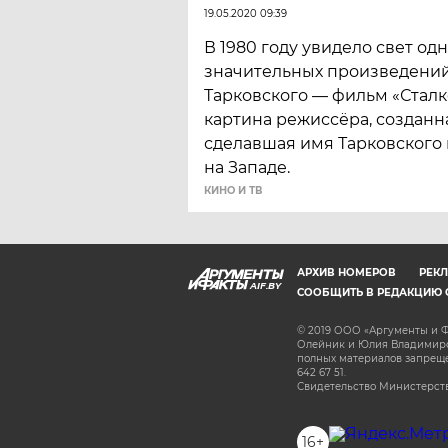
19.05.2020 09:39
В 1980 году увидело свет од
значительных произведени
Тарковского — фильм «Сталк
картина режиссёра, созданн
сделавшая имя Тарковского
на Западе.
КИНО И ТВ
АРХИВ НОМЕРОВ
РЕКЛ
AIF.BY
СООБЩИТЬ В РЕДАКЦИЮ 
© 2019 ООО «Аргументы и Ф
Олейник и Юлия Владимиров
полных материалов запрещен
642 67 51.
Свидетельство Министерств
16+