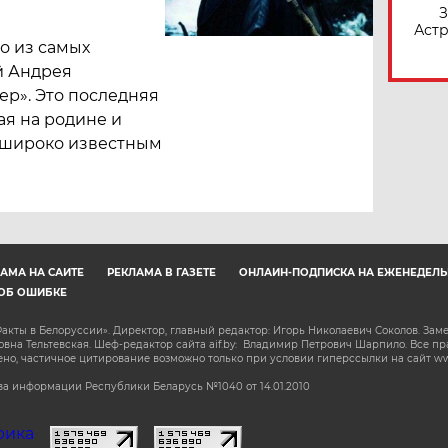
З
Астр
но из самых
й Андрея
ер». Это последняя
ая на родине и
 широко известным
АМА НА САЙТЕ
РЕКЛАМА В ГАЗЕТЕ
ОНЛАЙН-ПОДПИСКА НА ЕЖЕНЕДЕЛЬ
ОБ ОШИБКЕ
акты в Белоруссии». Директор, главный редактор: Игорь Николаевич Соколов. Зам
на Тельтевская. Шеф-редактор сайта aif.by: Владимир Петрович Шарпило. Все п
о, частичное цитирование возможно только при условии гиперссылки на сайт www.
а информации Республики Беларусь №1040 от 14.01.2010