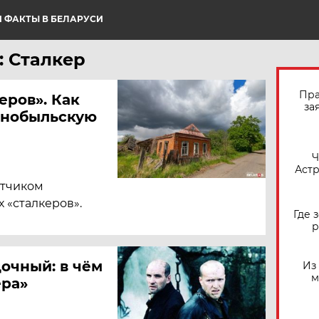
 ФАКТЫ В БЕЛАРУСИ
: Сталкер
Пра
еров». Как
за
рнобыльскую
​
Астр
отчиком
 «сталкеров».
Где 
р
очный: в чём
Из
м
ера»