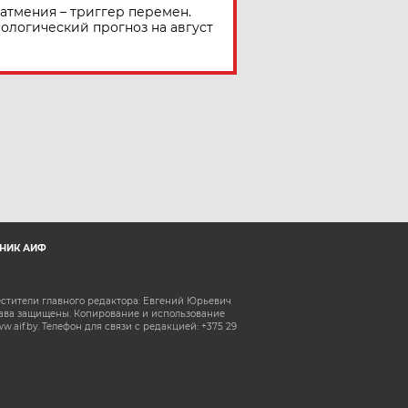
атмения – триггер перемен.
ологический прогноз на август
НИК АИФ
естители главного редактора: Евгений Юрьевич
рава защищены. Копирование и использование
aif.by. Телефон для связи с редакцией: +375 29