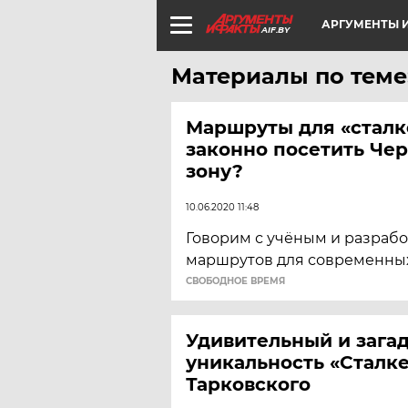
АРГУМЕНТЫ И
AIF.BY
Материалы по теме
Маршруты для «сталк
законно посетить Че
зону?
10.06.2020 11:48
Говорим с учёным и разраб
маршрутов для современных
CВОБОДНОЕ ВРЕМЯ
Удивительный и загад
уникальность «Сталк
Тарковского