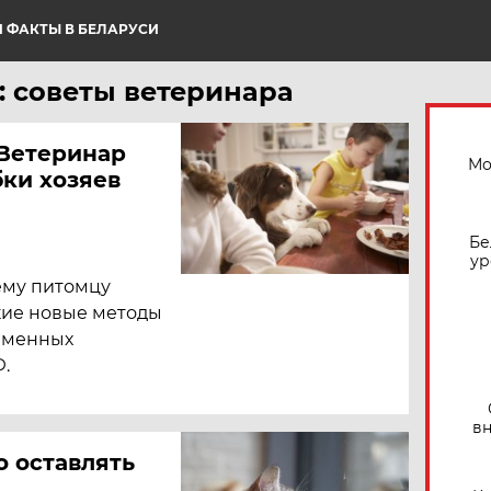
 ФАКТЫ В БЕЛАРУСИ
: советы ветеринара
 Ветеринар
Мо
бки хозяев
Бе
ур
ему питомцу
кие новые методы
еменных
.
вн
о оставлять