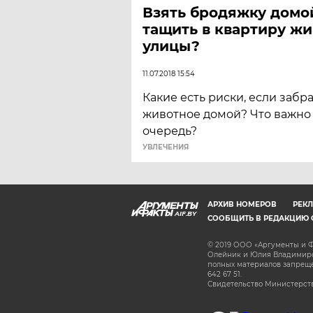
Взять бродяжку домой
тащить в квартиру жи
улицы?
11.07.2018 15:54
Какие есть риски, если забр
животное домой? Что важно 
очередь?
УВЛЕЧЕНИЯ
АРХИВ НОМЕРОВ
РЕКЛ
AIF.BY
СООБЩИТЬ В РЕДАКЦИЮ 
© 2019 ООО «Аргументы и Ф
Олейник и Юлия Владимиров
полных материалов запрещен
642 67 51.
Свидетельство Министерств