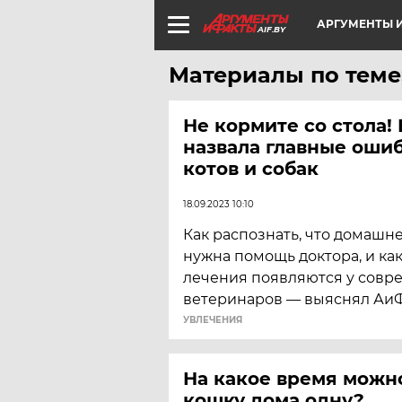
АРГУМЕНТЫ И
AIF.BY
Материалы по теме
Не кормите со стола!
назвала главные оши
котов и собак
18.09.2023 10:10
Как распознать, что домашн
нужна помощь доктора, и ка
лечения появляются у совр
ветеринаров — выяснял АиФ
УВЛЕЧЕНИЯ
На какое время можн
кошку дома одну?