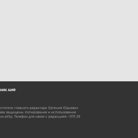
НИК АИФ
естители главного редактора: Евгений Юрьевич
рава защищены. Копирование и использование
aif.by. Телефон для связи с редакцией: +375 29