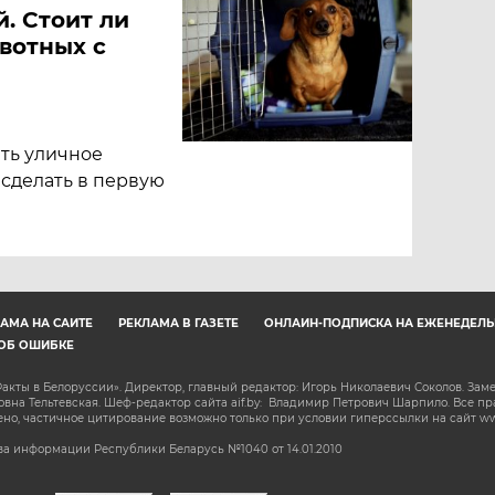
. Стоит ли
вотных с
ать уличное
сделать в первую
АМА НА САЙТЕ
РЕКЛАМА В ГАЗЕТЕ
ОНЛАЙН-ПОДПИСКА НА ЕЖЕНЕДЕЛЬ
ОБ ОШИБКЕ
акты в Белоруссии». Директор, главный редактор: Игорь Николаевич Соколов. Зам
на Тельтевская. Шеф-редактор сайта aif.by: Владимир Петрович Шарпило. Все п
о, частичное цитирование возможно только при условии гиперссылки на сайт www.
а информации Республики Беларусь №1040 от 14.01.2010