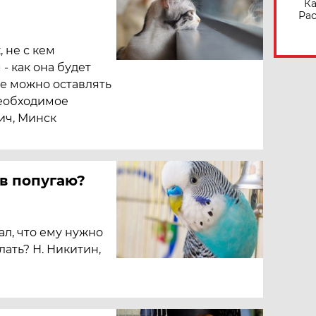
Ка
Рас
 не с кем
- как она будет
е можно оставлять
необходимое
ич, Минск
в попугаю?
ал, что ему нужно
лать? Н. Никитин,