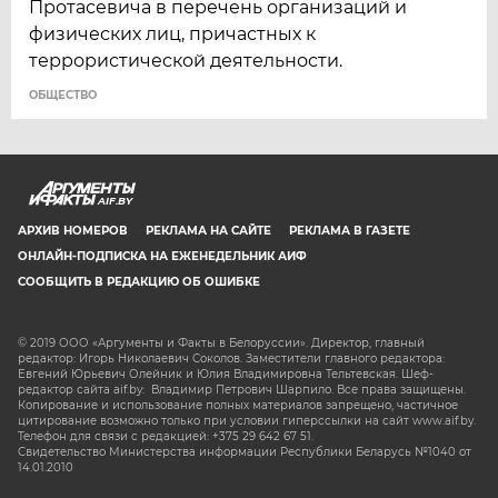
Протасевича в перечень организаций и
физических лиц, причастных к
террористической деятельности.
ОБЩЕСТВО
AIF.BY
АРХИВ НОМЕРОВ
РЕКЛАМА НА САЙТЕ
РЕКЛАМА В ГАЗЕТЕ
ОНЛАЙН-ПОДПИСКА НА ЕЖЕНЕДЕЛЬНИК АИФ
СООБЩИТЬ В РЕДАКЦИЮ ОБ ОШИБКЕ
© 2019 ООО «Аргументы и Факты в Белоруссии». Директор, главный
редактор: Игорь Николаевич Соколов. Заместители главного редактора:
Евгений Юрьевич Олейник и Юлия Владимировна Тельтевская. Шеф-
редактор сайта aif.by: Владимир Петрович Шарпило. Все права защищены.
Копирование и использование полных материалов запрещено, частичное
цитирование возможно только при условии гиперссылки на сайт www.aif.by.
Телефон для связи с редакцией: +375 29 642 67 51.
Свидетельство Министерства информации Республики Беларусь №1040 от
14.01.2010