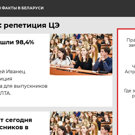
 ФАКТЫ В БЕЛАРУСИ
: репетиция ЦЭ
Пра
шли 98,4%
за
​
ей Иванец
Астр
тиция
а для выпускников
Где 
ЛТА.
р
т сегодня
сников в