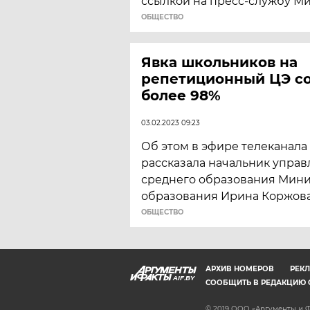
ссылкой на пресс-службу М
ОБЩЕСТВО
Явка школьников на
репетиционный ЦЭ со
более 98%
03.02.2023 09:23
Об этом в эфире телеканала 
рассказала начальник упра
среднего образования Мини
образования Ирина Коржова
ОБЩЕСТВО
АРХИВ НОМЕРОВ
РЕКЛ
AIF.BY
СООБЩИТЬ В РЕДАКЦИЮ 
© 2019 ООО «Аргументы и Ф