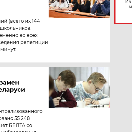
Из
м
й (всего их 144
 школьников.
еменно во всех
роведения репетиции
 минут.
кзамен
еларуси
ентрализованного
вано 55 248
шет БЕЛТА со