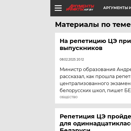
АРГУМЕНТЫ И
AIF.BY
Материалы по теме
На репетицию ЦЭ при
выпускников
08.02.2025 20:12
Министр образования Андр
рассказал, как прошла репе
централизованного экзамен
белорусских школ, пишет БЕ
ОБЩЕСТВО
Репетиция ЦЭ пройде
для одиннадцатиклас
Беларуси