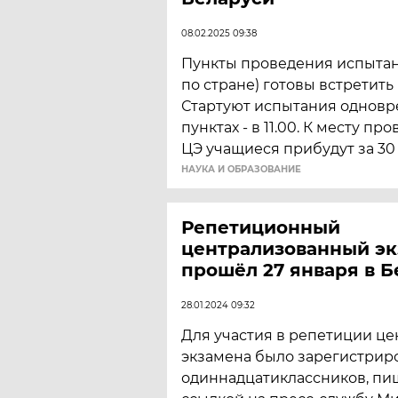
08.02.2025 09:38
Пункты проведения испытани
по стране) готовы встретить
Стартуют испытания одновр
пунктах - в 11.00. К месту п
ЦЭ учащиеся прибудут за 30
НАУКА И ОБРАЗОВАНИЕ
Репетиционный
централизованный э
прошёл 27 января в Б
28.01.2024 09:32
Для участия в репетиции ц
экзамена было зарегистриро
одиннадцатиклассников, пи