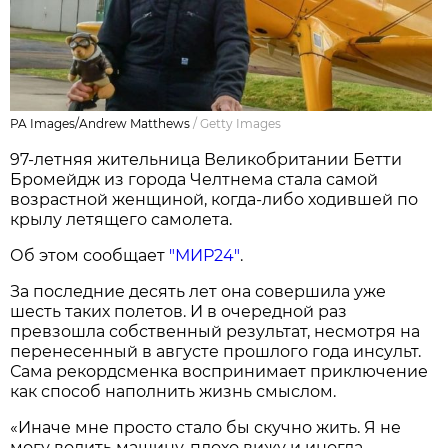
PA Images/Andrew Matthews
/
Getty Images
97-летняя жительница Великобритании Бетти
Бромейдж из города Челтнема стала самой
возрастной женщиной, когда-либо ходившей по
крылу летящего самолета.
Об этом сообщает
"МИР24"
.
За последние десять лет она совершила уже
шесть таких полетов. И в очередной раз
превзошла собственный результат, несмотря на
перенесенный в августе прошлого года инсульт.
Сама рекордсменка воспринимает приключение
как способ наполнить жизнь смыслом.
«Иначе мне просто стало бы скучно жить. Я не
могу водить машину, плохо вижу и иногда