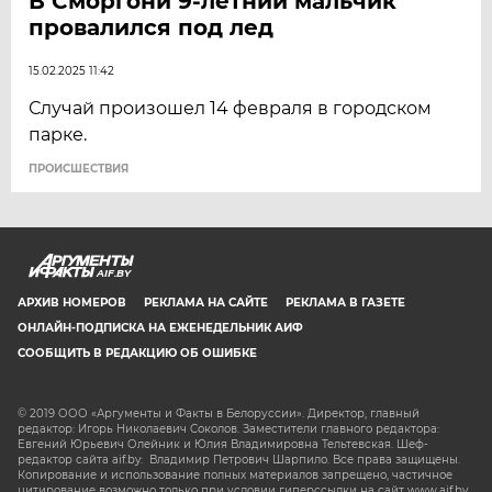
В Сморгони 9-летний мальчик
провалился под лед
15.02.2025 11:42
Случай произошел 14 февраля в городском
парке.
ПРОИСШЕСТВИЯ
AIF.BY
АРХИВ НОМЕРОВ
РЕКЛАМА НА САЙТЕ
РЕКЛАМА В ГАЗЕТЕ
ОНЛАЙН-ПОДПИСКА НА ЕЖЕНЕДЕЛЬНИК АИФ
СООБЩИТЬ В РЕДАКЦИЮ ОБ ОШИБКЕ
© 2019 ООО «Аргументы и Факты в Белоруссии». Директор, главный
редактор: Игорь Николаевич Соколов. Заместители главного редактора:
Евгений Юрьевич Олейник и Юлия Владимировна Тельтевская. Шеф-
редактор сайта aif.by: Владимир Петрович Шарпило. Все права защищены.
Копирование и использование полных материалов запрещено, частичное
цитирование возможно только при условии гиперссылки на сайт www.aif.by.