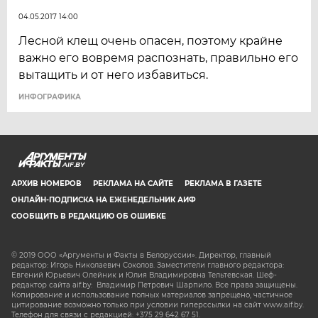
04.05.2017 14:00
Лесной клещ очень опасен, поэтому крайне
важно его вовремя распознать, правильно его
вытащить и от него избавиться.
ИНФОГРАФИКА
AIF.BY
АРХИВ НОМЕРОВ
РЕКЛАМА НА САЙТЕ
РЕКЛАМА В ГАЗЕТЕ
ОНЛАЙН-ПОДПИСКА НА ЕЖЕНЕДЕЛЬНИК АИФ
СООБЩИТЬ В РЕДАКЦИЮ ОБ ОШИБКЕ
© 2019 ООО «Аргументы и Факты в Белоруссии». Директор, главный
редактор: Игорь Николаевич Соколов. Заместители главного редактора:
Евгений Юрьевич Олейник и Юлия Владимировна Тельтевская. Шеф-
редактор сайта aif.by: Владимир Петрович Шарпило. Все права защищены.
Копирование и использование полных материалов запрещено, частичное
цитирование возможно только при условии гиперссылки на сайт www.aif.by.
Телефон для связи с редакцией: +375 29 642 67 51.