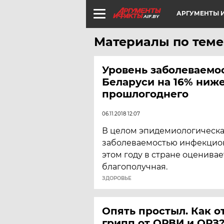
АРГУМЕНТЫ И
AIF.BY
Материалы по теме
Уровень заболеваемо
Беларуси на 16% ниж
прошлогоднего
06.11.2018 12:07
В целом эпидемиологическа
заболеваемостью инфекцион
этом году в стране оценивае
благополучная.
ЗДОРОВЬЕ
Опять простыл. Как о
грипп от ОРВИ и ОРЗ