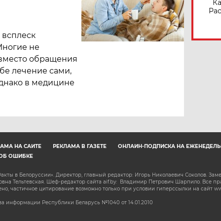
Ка
Рас
 всплеск
Многие не
 вместо обращения
бе лечение сами,
 Однако в медицине
АМА НА САЙТЕ
РЕКЛАМА В ГАЗЕТЕ
ОНЛАЙН-ПОДПИСКА НА ЕЖЕНЕДЕЛЬ
ОБ ОШИБКЕ
акты в Белоруссии». Директор, главный редактор: Игорь Николаевич Соколов. Зам
на Тельтевская. Шеф-редактор сайта aif.by: Владимир Петрович Шарпило. Все п
о, частичное цитирование возможно только при условии гиперссылки на сайт www.
а информации Республики Беларусь №1040 от 14.01.2010