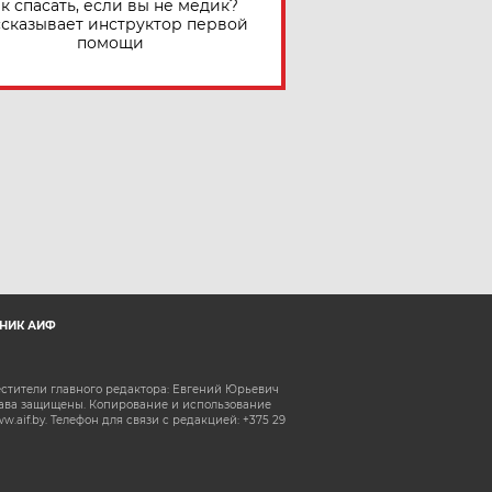
к спасать, если вы не медик?
сказывает инструктор первой
помощи
НИК АИФ
естители главного редактора: Евгений Юрьевич
рава защищены. Копирование и использование
aif.by. Телефон для связи с редакцией: +375 29