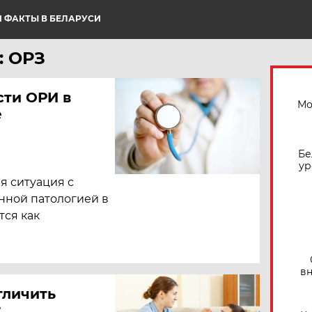
 ФАКТЫ В БЕЛАРУСИ
: ОРЗ
сти ОРИ в
Мо
е
Бе
ур
я ситуация с
ной патологией в
тся как
вн
тличить
?