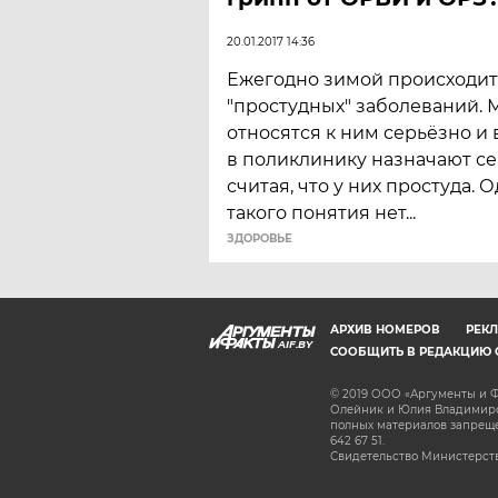
20.01.2017 14:36
Ежегодно зимой происходит
"простудных" заболеваний. 
относятся к ним серьёзно и
в поликлинику назначают се
считая, что у них простуда.
такого понятия нет...
ЗДОРОВЬЕ
АРХИВ НОМЕРОВ
РЕКЛ
AIF.BY
СООБЩИТЬ В РЕДАКЦИЮ 
© 2019 ООО «Аргументы и Ф
Олейник и Юлия Владимиров
полных материалов запрещен
642 67 51.
Свидетельство Министерств