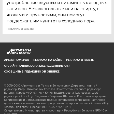
употребление вкусных и витаминных ягодных
напитков. Безалкогольные или на спирту, с
ягодами и пряностями, они помогут
поддержать иммунитет в холодную пору.
ПИТАНИЕ И ДИЕТЫ
AIF.BY
АРХИВ НОМЕРОВ
РЕКЛАМА НА САЙТЕ
РЕКЛАМА В ГАЗЕТЕ
ОНЛАЙН-ПОДПИСКА НА ЕЖЕНЕДЕЛЬНИК АИФ
СООБЩИТЬ В РЕДАКЦИЮ ОБ ОШИБКЕ
© 2019 ООО «Аргументы и Факты в Белоруссии». Директор, главный
редактор: Игорь Николаевич Соколов. Заместители главного редактора:
Евгений Юрьевич Олейник и Юлия Владимировна Тельтевская. Шеф-
редактор сайта aif.by: Владимир Петрович Шарпило. Все права защищены.
Копирование и использование полных материалов запрещено, частичное
цитирование возможно только при условии гиперссылки на сайт www.aif.by.
Телефон для связи с редакцией: +375 29 642 67 51.
Свидетельство Министерства информации Республики Беларусь №1040 от