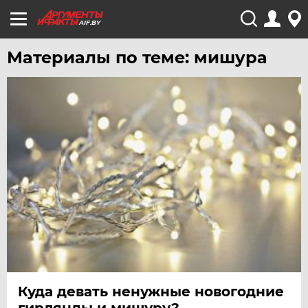
AIF.BY
Материалы по теме: мишура
Куда девать ненужные новогодние
гирлянды и мишуру?