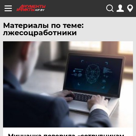
AIF.BY
Материалы по теме:
лжесоцработники
Минчанка поверила «сотрудникам