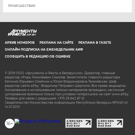
ПРОИСШЕСТВИЯ
AIF.BY
АРХИВ НОМЕРОВ
РЕКЛАМА НА САЙТЕ
РЕКЛАМА В ГАЗЕТЕ
ОНЛАЙН-ПОДПИСКА НА ЕЖЕНЕДЕЛЬНИК АИФ
СООБЩИТЬ В РЕДАКЦИЮ ОБ ОШИБКЕ
© 2019 ООО «Аргументы и Факты в Белоруссии». Директор, главный
редактор: Игорь Николаевич Соколов. Заместители главного редактора:
Евгений Юрьевич Олейник и Юлия Владимировна Тельтевская. Шеф-
редактор сайта aif.by: Владимир Петрович Шарпило. Все права защищены.
Копирование и использование полных материалов запрещено, частичное
цитирование возможно только при условии гиперссылки на сайт www.aif.by.
Телефон для связи с редакцией: +375 29 642 67 51.
Свидетельство Министерства информации Республики Беларусь №1040 от
14.01.2010
16+