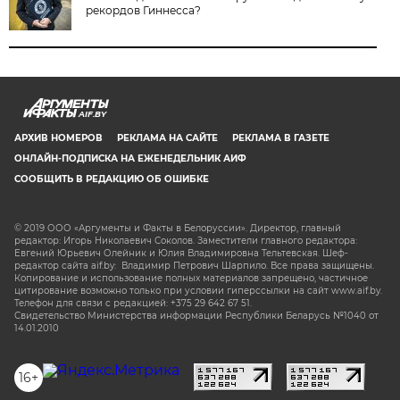
рекордов Гиннесса?
AIF.BY
АРХИВ НОМЕРОВ
РЕКЛАМА НА САЙТЕ
РЕКЛАМА В ГАЗЕТЕ
ОНЛАЙН-ПОДПИСКА НА ЕЖЕНЕДЕЛЬНИК АИФ
СООБЩИТЬ В РЕДАКЦИЮ ОБ ОШИБКЕ
© 2019 ООО «Аргументы и Факты в Белоруссии». Директор, главный
редактор: Игорь Николаевич Соколов. Заместители главного редактора:
Евгений Юрьевич Олейник и Юлия Владимировна Тельтевская. Шеф-
редактор сайта aif.by: Владимир Петрович Шарпило. Все права защищены.
Копирование и использование полных материалов запрещено, частичное
цитирование возможно только при условии гиперссылки на сайт www.aif.by.
Телефон для связи с редакцией: +375 29 642 67 51.
Свидетельство Министерства информации Республики Беларусь №1040 от
14.01.2010
16+