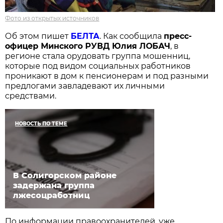
Фото из открытых источников
Об этом пишет
БЕЛТА
. Как сообщила
пресс-
офицер Минского РУВД Юлия
ЛОБАЧ
, в
регионе стала орудовать группа мошенниц,
которые под видом социальных работников
проникают в дом к пенсионерам и под разными
предлогами завладевают их личными
средствами.
НОВОСТЬ ПО ТЕМЕ
В Солигорском районе
задержана группа
лжесоцработниц
По информации правоохранителей, уже